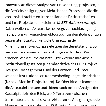
Innovativ an dieser Analyse von Entwicklungsprojekten, ist
die Berücksichtigung von Mehrebenen-Prozessen, die die
von uns betrachteten transnationalen Partnerschaften
und ihre Projekte kennzeichnen (à
SFB-Rahmenantrag
).
Dabei wollen wir Akteure keineswegs vernachlässigen.
[2]
In unserem Fall versuchen Akteure, unter den Bedingungen
begrenzter Staatlichkeit, die Umsetzung der
Millenniumsentwicklungsziele über die Bereitstellung von
bestimmten Governance-Leistungen zu fördern. Wir
erheben, wie am Projekt beteiligte Akteure ihre Arbeit
institutionell gestalten (Charakteristika des PPP-Projekt-
Designs, -Manage­ments und der Partner) und unter
welchen institutionellen Rahmenbedingungen sie arbeiten
(Kapazitäten im Projektraum). Darüber hinaus kommen
die Akteurs­interessen und -ideen auch bei der Analyse der
Kausalpfade in den Blick, wo Differenzen zwischen
transnationalen und lokalen Akteuren zu Aneignungs- oder
Abwehrprozessen führen (à
SFB-Ziel 4: Aneignungs- und