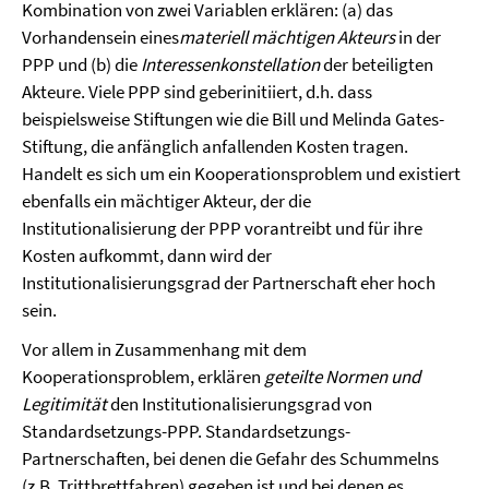
Kombination von zwei Variablen erklären: (a) das
Vorhandensein eines
materiell mächtigen Akteurs
in der
PPP und (b) die
Interessenkonstellation
der beteiligten
Akteure. Viele PPP sind geberinitiiert, d.h. dass
beispielsweise Stiftungen wie die Bill und Melinda Gates-
Stiftung, die anfänglich anfallenden Kosten tragen.
Handelt es sich um ein Kooperationsproblem und existiert
ebenfalls ein mächtiger Akteur, der die
Institutionalisierung der PPP vorantreibt und für ihre
Kosten aufkommt, dann wird der
Institutionalisierungsgrad der Partnerschaft eher hoch
sein.
Vor allem in Zusammenhang mit dem
Kooperationsproblem, erklären
geteilte Normen und
Legitimität
den Institutionalisierungsgrad von
Standardsetzungs-PPP. Standardsetzungs-
Partnerschaften, bei denen die Gefahr des Schummelns
(z.B. Trittbrettfahren) gegeben ist und bei denen es