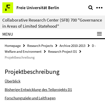
Springe
Service
Freie Universität Berlin
direkt
Navigation
zu
Collaborative Research Center (SFB) 700 "Governance
Inhalt
in Areas of Limited Statehood"
MENU
Homepage
Research Projects
Archive 2010-2013
D -
Welfare and Environment
Research Project D1
Projektbeschreibung
Projektbeschreibung
Überblick
Bisherige Entwicklung des Teilprojekts D1
Forschungsziele und Leitfragen