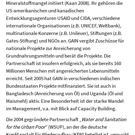
Mineralstoffmangel initiiert (Kaan 2008). Ihr gehören die
US-amerikanischen und kanadischen
Entwicklungsagenturen USAID und CIDA, verschiedene
internationale Organisationen (z.B. UNICEF, Weltbank),
multinationale Konzerne (z.B. Unilever), Stiftungen (z.B.
Gates-Stiftung) und NGOs an. GAIN vergibt Zuschüsse für
nationale Projekte zur Anreicherung von
Grundnahrungsmitteln und berät die Projekte. Die
Partnerschaft ist insofern erfolgreich, als sie bereits 160
Millionen Menschen mit angereicherten Lebensmitteln
erreicht. Seit 2005 hat GAIN in verschiedenen indischen
Bundesstaaten Projekte mitfinanziert. Sie ist auch in
Bangladesch (Anreicherung von Öl) und Uganda (Öl und
Maismehl) aktiv. Eine Besonderheit ist der starke Wandel
im Management, v.a. mit Blick auf Capacity Building.
Die 2004 gegründete Partnerschaft „
Water and Sanitation
for the Urban Poor
” (WSUP), an der die deutsche
Kreditanstalt für Wiederaufbau (KfW) beteiligt ist, versucht