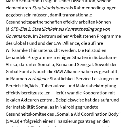
Marco Schäferhoff fragt in seiner Dissertation, welche
elementaren
Staatsfunktionen
als Rahmenbedingungen
gegeben sein müssen, damit transnationale
Gesundheitspartnerschaften effektiv arbeiten können
(à
SFB-Ziel 2: Staatlichkeit als Kontextbedingung von
Governance
). Im Zentrum seiner Arbeit stehen Programme
des Global Fund und der GAVI Alliance, die auf ihre
Wirksamkeit hin untersucht werden. Die Fallstudien
behandeln Programme in einigen Staaten in Subsahara-
Afrika, darunter Somalia, Kenia und Senegal. Sowohl der
Global Fund als auch die GAVI Alliance haben es geschafft,
in Räumen
zerfallener
Staatlichkeit Service-Leistungen im
Bereich HIV/Aids-, Tuberkulose- und Malariabekämpfung
effektiv bereitzustellen. Hierfür war die Kooperation mit
lokalen Akteuren zentral. Beispielsweise hat das aufgrund
der Instabilität Somalias in Nairobi gegründete
Gesundheitskomitee des „Somalia Aid Coordination Body“
(SACB) erfolgreich einen Finanzierungsantrag an den