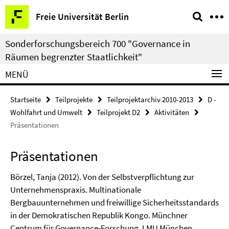
Springe
Service-
Freie Universität Berlin
direkt
Navigation
zu
Sonderforschungsbereich 700 "Governance in
Inhalt
Räumen begrenzter Staatlichkeit"
MENÜ
Startseite
Teilprojekte
Teilprojektarchiv 2010-2013
D -
Wohlfahrt und Umwelt
Teilprojekt D2
Aktivitäten
Präsentationen
Präsentationen
Börzel, Tanja (2012). Von der Selbstverpflichtung zur
Unternehmenspraxis. Multinationale
Bergbauunternehmen und freiwillige Sicherheitsstandards
in der Demokratischen Republik Kongo.
Münchner
Centrum für Governance-Forschung, LMU München,