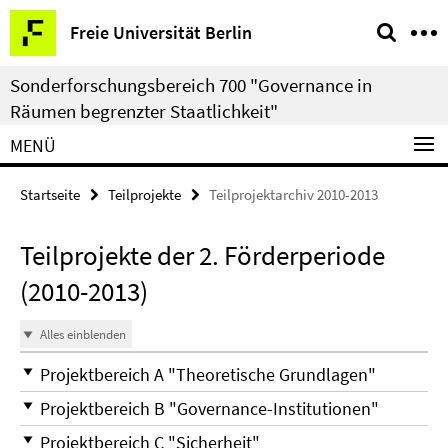
Springe
Service-
Freie Universität Berlin
direkt
Navigation
zu
Sonderforschungsbereich 700 "Governance in
Inhalt
Räumen begrenzter Staatlichkeit"
MENÜ
Startseite
Teilprojekte
Teilprojektarchiv 2010-2013
Teilprojekte der 2. Förderperiode
(2010-2013)
Alles einblenden
Projektbereich A "Theoretische Grundlagen"
Projektbereich B "Governance-Institutionen"
Projektbereich C "Sicherheit"