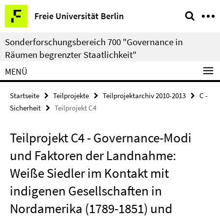
Springe
Service-
Freie Universität Berlin
direkt
Navigation
zu
Sonderforschungsbereich 700 "Governance in
Inhalt
Räumen begrenzter Staatlichkeit"
MENÜ
Startseite
Teilprojekte
Teilprojektarchiv 2010-2013
C -
Sicherheit
Teilprojekt C4
Teilprojekt C4 - Governance-Modi
und Faktoren der Landnahme:
Weiße Siedler im Kontakt mit
indigenen Gesellschaften in
Nordamerika (1789-1851) und