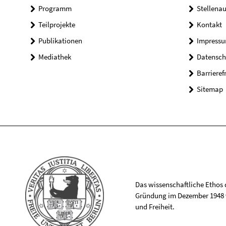
Programm
Stellena
Teilprojekte
Kontakt
Publikationen
Impress
Mediathek
Datensch
Barrieref
Sitemap
Das wissenschaftliche Ethos de
Gründung im Dezember 1948 v
und Freiheit.