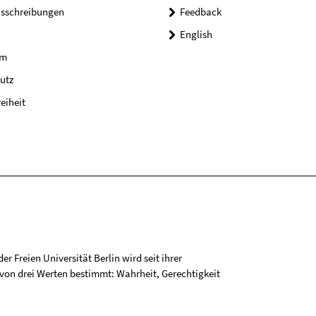
usschreibungen
Feedback
English
um
utz
reiheit
r Freien Universität Berlin wird seit ihrer
on drei Werten bestimmt: Wahrheit, Gerechtigkeit