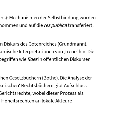
sders): Mechanismen der Selbstbindung wurden
ernommen und auf die
res publica
transferiert,
en Diskurs des Gotenreiches (Grundmann).
ische Interpretationen von ‚Treue‘ hin. Die
begriffen wie
fides
in öffentlichen Diskursen
lichen Gesetzbüchern (Bothe). Die Analyse der
arischen‘ Rechtsbüchern gibt Aufschluss
erichtsrechte, wobei dieser Prozess als
 Hoheitsrechten an lokale Akteure