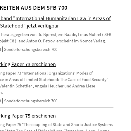
KEITEN AUS DEM SFB 700
and "International Humanitarian Law in Areas of
 Statehood" jetzt verfügbar
 herausgegeben von Dr. Björnstjern Baade, Linus Mührel ( SFB
rojekt C8 ), and Anton O. Petrov, erscheint im Nomos Verlag.
8
Sonderforschungsbereich 700
king Paper 73 erschienen
ng Paper 73 "International Organizations' Modes of
e in Areas of Limited Statehood: The Case of Food Security"
Valentin Schettler , Angela Heucher und Andrea Liese
n.
8
Sonderforschungsbereich 700
king Paper 75 erschienen
ng Paper 75 "The coupling of State and Sharia Justice Systems
lar State: The Case of Ethiopia" von Girmachew Alemu Aneme