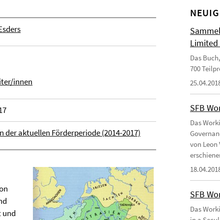
NEUIG
 Esders
Sammelb
Limited
Das Buch,
700 Teilp
iter/innen
25.04.201
SFB Wor
17
Das Worki
in der aktuellen Förderperiode (2014-2017)
Governanc
von Leon 
erschiene
18.04.201
von
SFB Wor
und
Das Worki
t und
in a Secu