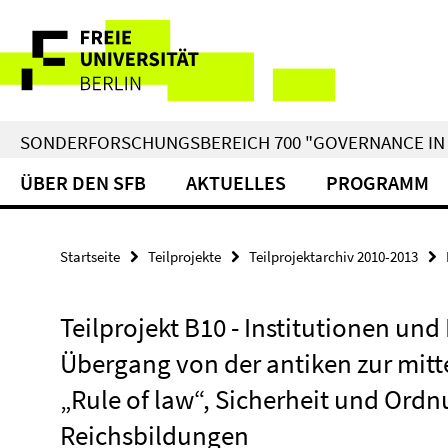
Springe
Service-
direkt
zu
Navigation
Inhalt
SONDERFORSCHUNGSBEREICH 700 "GOVERNANCE IN 
ÜBER DEN SFB
AKTUELLES
PROGRAMM
Startseite
Teilprojekte
Teilprojektarchiv 2010-2013
Teilprojekt B10 - Institutionen u
Übergang von der antiken zur mitte
„Rule of law“, Sicherheit und Ordnu
Reichsbildungen