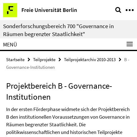
Springe
Service-
Freie Universität Berlin
direkt
Navigation
zu
Sonderforschungsbereich 700 "Governance in
Inhalt
Räumen begrenzter Staatlichkeit"
MENÜ
Startseite
Teilprojekte
Teilprojektarchiv 2010-2013
B -
Governance-Institutionen
Projektbereich B - Governance-
Institutionen
In der ersten Förderphase widmete sich der Projektbereich
B den institutionellen Voraussetzungen von Governance in
Räumen begrenzter Staatlichkeit. Die
politikwissenschaftlichen und historischen Teilprojekte