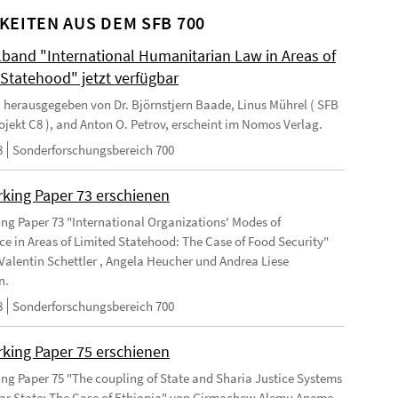
KEITEN AUS DEM SFB 700
and "International Humanitarian Law in Areas of
 Statehood" jetzt verfügbar
 herausgegeben von Dr. Björnstjern Baade, Linus Mührel ( SFB
rojekt C8 ), and Anton O. Petrov, erscheint im Nomos Verlag.
8
Sonderforschungsbereich 700
king Paper 73 erschienen
ng Paper 73 "International Organizations' Modes of
e in Areas of Limited Statehood: The Case of Food Security"
Valentin Schettler , Angela Heucher und Andrea Liese
n.
8
Sonderforschungsbereich 700
king Paper 75 erschienen
ng Paper 75 "The coupling of State and Sharia Justice Systems
lar State: The Case of Ethiopia" von Girmachew Alemu Aneme