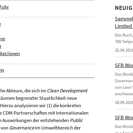
 Fuhr
NEUIG
Sammelb
e
Limited
Das Buch,
rer
700 Teilp
r
25.04.201
iter/innen
SFB Wor
09
Das Worki
Governanc
von Leon 
che Akteure, die sich im
Clean Development
erschiene
Räumen begrenzter Staatlichkeit neue
18.04.201
ierzu analysieren wir (1) die konkreten
te CDM-Partnerschaften mit Internationalen
SFB Wor
ie Auswirkungen der entstehenden
Public
Das Worki
n von
Governance
im Umweltbereich der
in a Secu