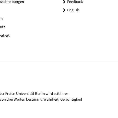
usschreibungen
Feedback
English
um
utz
reiheit
r Freien Universität Berlin wird seit ihrer
on drei Werten bestimmt: Wahrheit, Gerechtigkeit