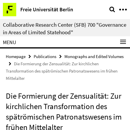
Springe
Service
Freie Universität Berlin
direkt
Navigation
zu
Collaborative Research Center (SFB) 700 "Governance
Inhalt
in Areas of Limited Statehood"
MENU
Homepage
Publications
Monographs and Edited Volumes
Die Formierung der Zensualität: Zur kirchlichen
Transformation des spätrömischen Patronatswesens im frühen
Mittelalter
Die Formierung der Zensualität: Zur
kirchlichen Transformation des
spätrömischen Patronatswesens im
frühen Mittelalter