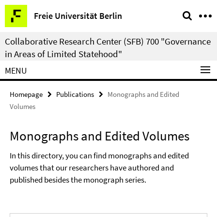
Springe
Service
Freie Universität Berlin
direkt
Navigation
zu
Collaborative Research Center (SFB) 700 "Governance
Inhalt
in Areas of Limited Statehood"
MENU
Homepage
Publications
Monographs and Edited
Volumes
Monographs and Edited Volumes
In this directory, you can find monographs and edited
volumes that our researchers have authored and
published besides the monograph series.