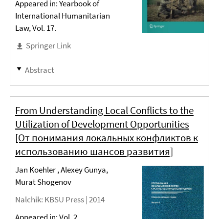
Appeared in: Yearbook of
International Humanitarian
Law, Vol. 17.
Springer Link
Abstract
From Understanding Local Conflicts to the
Utilization of Development Opportunities
[От понимания локальных конфликтов к
использованию шансов развития]
Jan Koehler , Alexey Gunya,
Murat Shogenov
Nalchik
: KBSU Press |
2014
Appeared in: Vol. 2