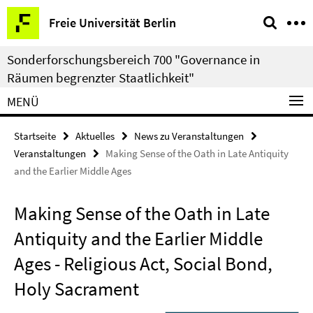
Springe
Service-
Freie Universität Berlin
direkt
Navigation
zu
Sonderforschungsbereich 700 "Governance in
Inhalt
Räumen begrenzter Staatlichkeit"
MENÜ
Startseite
Aktuelles
News zu Veranstaltungen
Veranstaltungen
Making Sense of the Oath in Late Antiquity
and the Earlier Middle Ages
Making Sense of the Oath in Late
Antiquity and the Earlier Middle
Ages - Religious Act, Social Bond,
Holy Sacrament