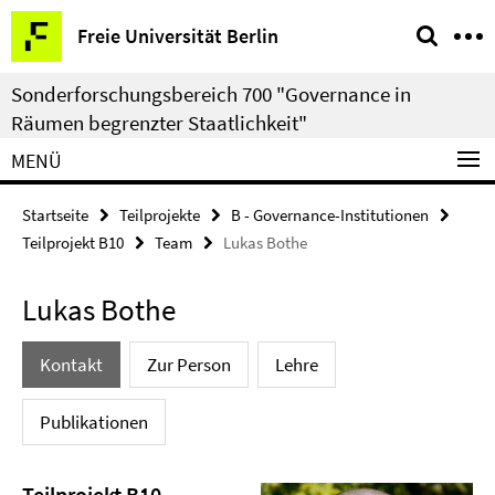
Springe
Service-
Freie Universität Berlin
direkt
Navigation
zu
Sonderforschungsbereich 700 "Governance in
Inhalt
Räumen begrenzter Staatlichkeit"
MENÜ
Startseite
Teilprojekte
B - Governance-Institutionen
Teilprojekt B10
Team
Lukas Bothe
Lukas Bothe
Kontakt
Zur Person
Lehre
Publikationen
Teilprojekt B10