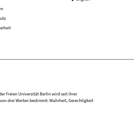
um
utz
reiheit
r Freien Universität Berlin wird seit ihrer
on drei Werten bestimmt: Wahrheit, Gerechtigkeit