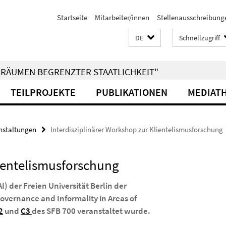
Startseite
Mitarbeiter/innen
Stellenausschreibung
DE
Schnellzugriff
RÄUMEN BEGRENZTER STAATLICHKEIT"
TEILPROJEKTE
PUBLIKATIONEN
MEDIAT
nstaltungen
Interdisziplinärer Workshop zur Klientelismusforschung
lientelismusforschung
I) der Freien Universität Berlin der
overnance and Informality in Areas of
2
und
C3
des SFB 700 veranstaltet wurde.