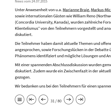
News vom 24.07.2015
Unter Anwesenheit von u.a.
Marianne Braig
,
Markus-Mic
sowie internationalen Gästen wie William Reno (Northwe
(Concordia University, Kanada), wurden zahlreiche Fo
Klientelismus“ von den Teilnehmern vorgestellt und an
diskutiert.
Die Teilnehmer haben damit aktuelle Themen und offen
angesprochen, sowie Forschungslücken in der Debatte ü
Phänomens identifiziert und mögliche Lösungen und A
Mit einer spannenden Abschlussdiskussion wurden gemei
diskutiert. Zudem wurde ein Zwischenfazit in der aktue
gezogen.
Wir bedanken uns bei den Teilnehmern für einen spann
31 / 80