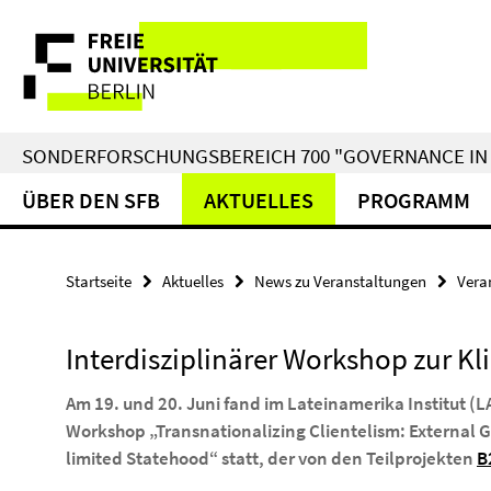
Springe
Service-
direkt
zu
Navigation
Inhalt
SONDERFORSCHUNGSBEREICH 700 "GOVERNANCE IN 
ÜBER DEN SFB
AKTUELLES
PROGRAMM
Startseite
Aktuelles
News zu Veranstaltungen
Vera
Interdisziplinärer Workshop zur K
Am 19. und 20. Juni fand im Lateinamerika Institut (LA
Workshop „Transnationalizing Clientelism: External G
limited Statehood“ statt, der von den Teilprojekten
B