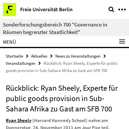
Springe
Service-
Freie Universität Berlin
direkt
Navigation
zu
Sonderforschungsbereich 700 "Governance in
Inhalt
Räumen begrenzter Staatlichkeit"
MENÜ
Startseite
Aktuelles
News zu Veranstaltungen
Veranstaltungen
Rückblick: Ryan Sheely, Experte für public
goods provision in Sub-Sahara Afrika zu Gast am SFB 700
Rückblick: Ryan Sheely, Experte für
public goods provision in Sub-
Sahara Afrika zu Gast am SFB 700
Ryan Sheely
(Harvard Kennedy School) nahm am
Donnerstag, 24.
November 2011 am Jour Fixe teil.