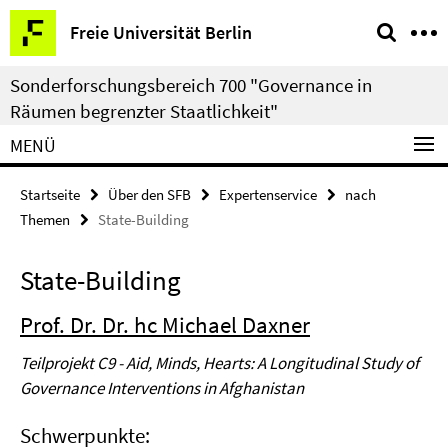
Springe
Service-
Freie Universität Berlin
direkt
Navigation
zu
Sonderforschungsbereich 700 "Governance in
Inhalt
Räumen begrenzter Staatlichkeit"
MENÜ
Startseite
Über den SFB
Expertenservice
nach
Themen
State-Building
State-Building
Prof. Dr. Dr. hc Michael Daxner
Teilprojekt C9 - Aid, Minds, Hearts: A Longitudinal Study of
Governance Interventions in Afghanistan
Schwerpunkte: