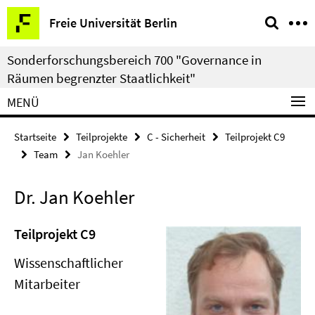
Springe
Service-
Freie Universität Berlin
direkt
Navigation
zu
Sonderforschungsbereich 700 "Governance in
Inhalt
Räumen begrenzter Staatlichkeit"
MENÜ
Startseite
Teilprojekte
C - Sicherheit
Teilprojekt C9
Team
Jan Koehler
Dr. Jan Koehler
Teilprojekt C9
Wissenschaftlicher
Mitarbeiter