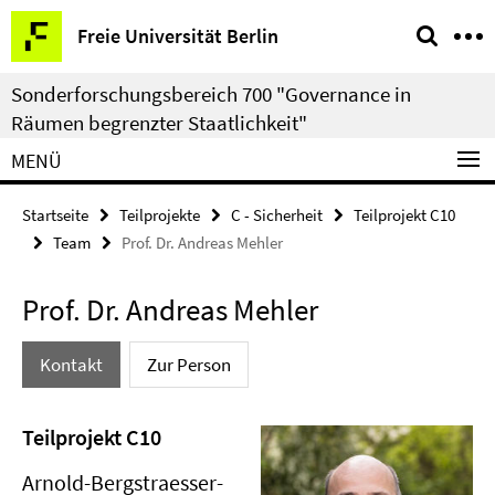
Springe
Service-
Freie Universität Berlin
direkt
Navigation
zu
Sonderforschungsbereich 700 "Governance in
Inhalt
Räumen begrenzter Staatlichkeit"
MENÜ
Startseite
Teilprojekte
C - Sicherheit
Teilprojekt C10
Team
Prof. Dr. Andreas Mehler
Prof. Dr. Andreas Mehler
Kontakt
Zur Person
Teilprojekt C10
Arnold-Bergstraesser-