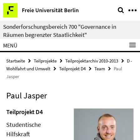
Springe
Service-
Freie Universität Berlin
direkt
Navigation
zu
Sonderforschungsbereich 700 "Governance in
Inhalt
Räumen begrenzter Staatlichkeit"
MENÜ
Startseite
Teilprojekte
Teilprojektarchiv 2010-2013
D -
Wohlfahrt und Umwelt
Teilprojekt D4
Team
Paul
Jasper
Paul Jasper
Teilprojekt D4
Studentische
Hilfskraft