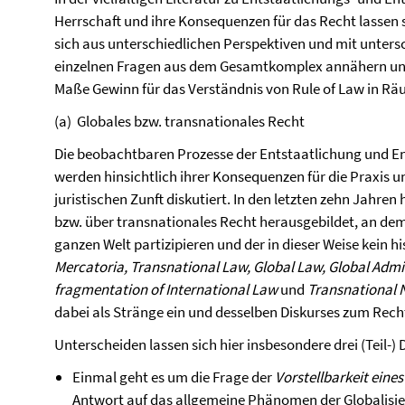
Herrschaft und ihre Konsequenzen für das Recht lassen s
sich aus unterschiedlichen Perspektiven und mit unters
einzelnen Fragen aus dem Gesamtkomplex annähern und
Maße Gewinn für das Verständnis von Rule of Law in Räu
(a) Globales bzw. transnationales Recht
Die beobachtbaren Prozesse der Entstaatlichung und Entt
werden hinsichtlich ihrer Konsequenzen für die Praxis 
juristischen Zunft diskutiert. In den letzten zehn Jahren 
bzw. über transnationales Recht herausgebildet, an dem
ganzen Welt partizipieren und der in dieser Weise kein h
Mercatoria, Transnational Law, Global Law, Global Adm
fragmentation of International Law
und
Transnational N
dabei als Stränge ein und desselben Diskurses zum Recht
Unterscheiden lassen sich hier insbesondere drei (Teil-) 
Einmal geht es um die Frage der
Vorstellbarkeit eines
Antwort auf das allgemeine Phänomen der Globalisie