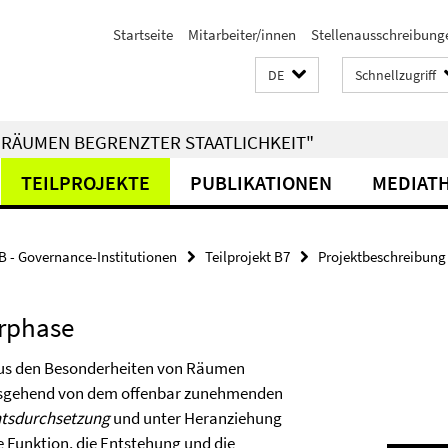
Startseite
Mitarbeiter/innen
Stellenausschreibung
DE
Schnellzugriff
RÄUMEN BEGRENZTER STAATLICHKEIT"
TEILPROJEKTE
PUBLIKATIONEN
MEDIAT
B - Governance-Institutionen
Teilprojekt B7
Projektbeschreibung
erphase
 aus den Besonderheiten von Räumen
 Ausgehend von dem offenbar zunehmenden
htsdurchsetzung
und unter Heranziehung
e Funktion, die Entstehung und die