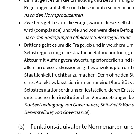
Einmal geht es um die Ermittlung und Bestimmung derj
Regelungen aufstellen und diese in unterschiedlichem 
nach den Normproduzenten
.
Zweitens geht es um die Frage, warum dieses selbstr
wird (compliance) und wie und von wem diese Befolgun
nach den Bedingungen effektiver Selbstregulierung
.
Drittens geht es um die Frage, ob und in welchem Um
Selbstregulierung eine staatliche Rahmenordnung, ei
Akteur mit Auffangverantwortung erforderlich sind (I
allem an diese Diskussionen gilt es anzuknüpfen und 
Staatlichkeit fruchtbar zu machen. Denn ohne den St
eines Kollektivs lässt sich immer nur eine Pluralität
Selbstregulationsordnungen feststellen, deren Entst
untersuchenden institutionellen Voraussetzungen be
Kontextbedingung von Governance; SFB-Ziel 5: Von de
Bereitstellung von Governance
).
(3) Funktionsäquivalente Normenarten un