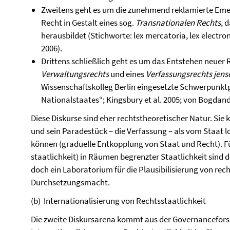
Zweitens geht es um die zunehmend reklamierte Emer
Recht in Gestalt eines sog.
Transnationalen Rechts
, 
herausbildet (Stichworte: lex mercatoria, lex electro
2006).
Drittens schließlich geht es um das Entstehen neuer
Verwaltungsrechts
und eines
Verfassungsrechts jense
Wissenschaftskolleg Berlin eingesetzte Schwerpunktg
Nationalstaates“; Kingsbury et al. 2005; von Bogdan
Diese Diskurse sind eher rechtstheoretischer Natur. Sie k
und sein Paradestück – die Verfassung – als vom Staat 
können (graduelle Entkopplung von Staat und Recht). F
staatlichkeit) in Räumen begrenzter Staatlichkeit sind di
doch ein Laboratorium für die Plausibilisierung von rec
Durchsetzungsmacht.
(b) Internationalisierung von Rechtsstaatlichkeit
Die zweite Diskursarena kommt aus der Governanceforsc