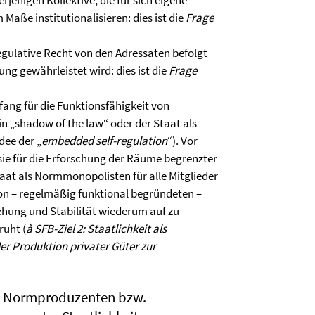
enigen Kollektive, die für sich eigene
Maße institutionalisieren: dies ist die
Frage
egulative Recht von den Adressaten befolgt
g gewährleistet wird: dies ist die
Frage
fang für die Funktionsfähigkeit von
n „shadow of the law“ oder der Staat als
dee der „
embedded self-regulation
“). Vor
sie für die Erforschung der Räume begrenzter
aat als Normmonopolisten für alle Mitglieder
 von – regelmäßig funktional begründeten –
ehung und Stabilität wiederum auf zu
ruht (
à SFB-Ziel 2: Staatlichkeit als
r Produktion privater Güter zur
d Normproduzenten bzw.