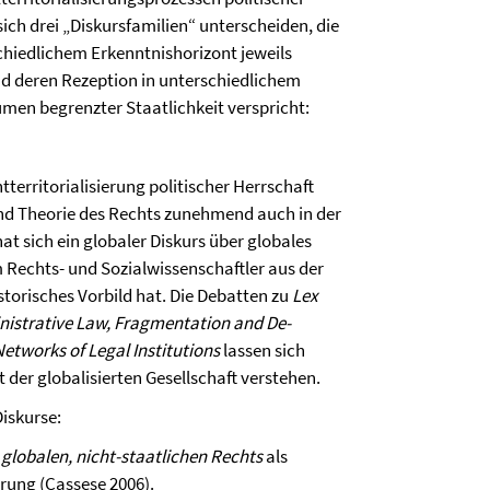
ich drei „Diskursfamilien“ unterscheiden, die
chiedlichem Erkenntnishorizont jeweils
 deren Rezeption in unterschiedlichem
men begrenzter Staatlichkeit verspricht:
erritorialisierung politischer Herrschaft
und Theorie des Rechts zunehmend auch in der
hat sich ein globaler Diskurs über globales
 Rechts- und Sozialwissenschaftler aus der
istorisches Vorbild hat. Die Debatten zu
Lex
inistrative Law, Fragmentation and De-
etworks of Legal Institutions
lassen sich
 der globalisierten Gesellschaft verstehen.
Diskurse:
 globalen, nicht-staatlichen Rechts
als
rung (Cassese 2006).