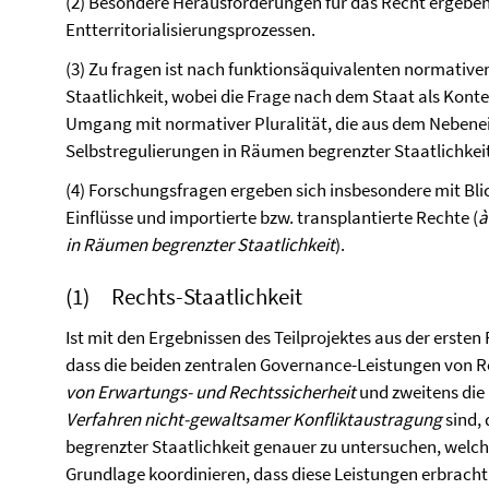
(2) Besondere Herausforderungen für das Recht ergeben
Entterritorialisierungsprozessen.
(3) Zu fragen ist nach funktionsäquivalenten normativ
Staatlichkeit, wobei die Frage nach dem Staat als Kon
Umgang mit normativer Pluralität, die aus dem Nebenei
Selbstregulierungen in Räumen begrenzter Staatlichkeit
(4) Forschungsfragen ergeben sich insbesondere mit Blick
Einflüsse und importierte bzw. transplantierte Rechte (
à
in Räumen begrenzter Staatlichkeit
).
(1) Rechts-Staatlichkeit
Ist mit den Ergebnissen des Teilprojektes aus der erst
dass die beiden zentralen Governance-Leistungen von Re
von Erwartungs- und Rechtssicherheit
und zweitens die
Verfahren nicht-gewaltsamer Konfliktaustragung
sind, 
begrenzter Staatlichkeit genauer zu untersuchen, welch
Grundlage koordinieren, dass diese Leistungen erbrach