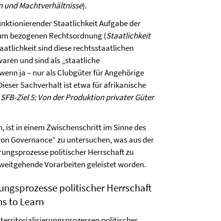
on und Machtverhältnisse
).
unktionierender Staatlichkeit Aufgabe der
rium bezogenen Rechtsordnung (
Staatlichkeit
aatlichkeit sind diese rechtsstaatlichen
waren und sind als „staatliche
enn ja – nur als Clubgüter für Angehörige
ieser Sachverhalt ist etwa für afrikanische
 SFB-Ziel 5: Von der Produktion privater Güter
 ist in einem Zwischenschritt im Sinne des
 von Governance“ zu untersuchen, was aus der
erungsprozesse politischer Herrschaft zu
n weitgehende Vorarbeiten geleistet worden.
rungsprozesse politischer Herrschaft
s to Learn
tterritorialisierungsprozessen politischer