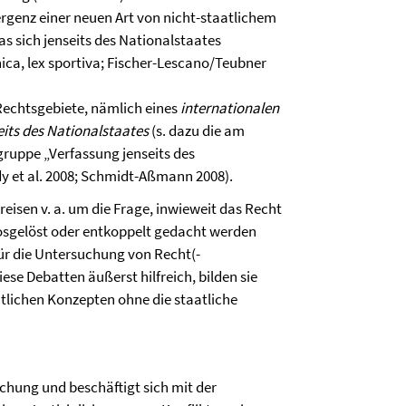
genz einer neuen Art von nicht-staatlichem
das sich jenseits des Nationalstaates
nica, lex sportiva; Fischer-Lescano/Teubner
 Rechtsgebiete, nämlich eines
internationalen
its des Nationalstaates
(s. dazu die am
ruppe „Verfassung jenseits des
dy et al. 2008; Schmidt-Aßmann 2008).
reisen v. a. um die Frage, inwieweit das Recht
losgelöst oder entkoppelt gedacht werden
ür die Untersuchung von Recht(-
ese Debatten äußerst hilfreich, bilden sie
htlichen Konzepten ohne die staatliche
hung und beschäftigt sich mit der