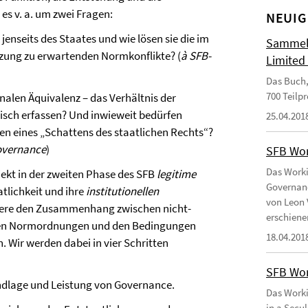
s v. a. um zwei Fragen:
NEUIG
enseits des Staates und wie lösen sie die im
Sammelb
zung zu erwartenden Normkonflikte? (
à SFB-
Limited
Das Buch,
700 Teilp
nalen Äquivalenz – das Verhältnis der
isch erfassen? Und inwieweit bedürfen
25.04.201
en eines „Schattens des staatlichen Rechts“?
Governance
)
SFB Wor
Das Worki
ekt in der zweiten Phase des SFB
legitime
Governanc
lichkeit und ihre
institutionellen
von Leon 
ondere den Zusammenhang zwischen nicht-
erschiene
enen Normordnungen und den Bedingungen
18.04.201
. Wir werden dabei in vier Schritten
SFB Wor
undlage und Leistung von Governance.
Das Worki
in a Secu