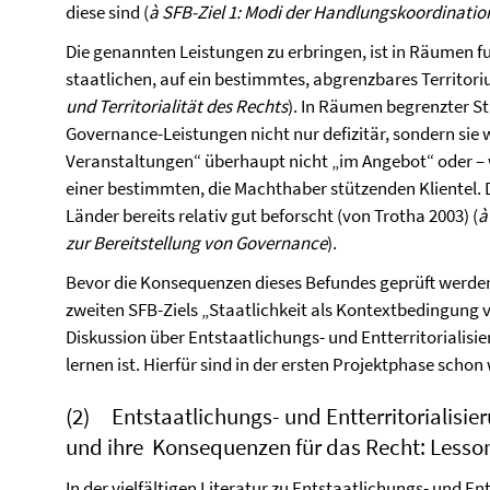
diese sind (
à SFB-Ziel 1: Modi der Handlungskoordinati
Die genannten Leistungen zu erbringen, ist in Räumen f
staatlichen, auf ein bestimmtes, abgrenzbares Territo
und Territorialität des Rechts
). In Räumen begrenzter St
Governance-Leistungen nicht nur defizitär, sondern sie 
Veranstaltungen“ überhaupt nicht „im Angebot“ oder – w
einer bestimmten, die Machthaber stützenden Klientel. D
Länder bereits relativ gut beforscht (von Trotha 2003) (
à
zur Bereitstellung von Governance
).
Bevor die Konsequenzen dieses Befundes geprüft werden,
zweiten SFB-Ziels „Staatlichkeit als Kontextbedingung
Diskussion über Entstaatlichungs- und Entterritorialisi
lernen ist. Hierfür sind in der ersten Projektphase scho
(2) Entstaatlichungs- und Entterritorialisie
und ihre Konsequenzen für das Recht: Lesson
In der vielfältigen Literatur zu Entstaatlichungs- und En