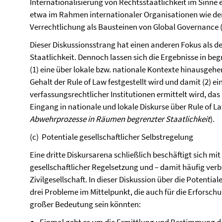
Internationalisierung von Rechtsstaatlichkeit im Sinne e
etwa im Rahmen internationaler Organisationen wie der
Verrechtlichung als Bausteinen von Global Governance 
Dieser Diskussionsstrang hat einen anderen Fokus als 
Staatlichkeit. Dennoch lassen sich die Ergebnisse in 
(1) eine über lokale bzw. nationale Kontexte hinausge
Gehalt der Rule of Law festgestellt wird und damit (2) e
verfassungsrechtlicher Institutionen ermittelt wird, da
Eingang in nationale und lokale Diskurse über Rule of La
Abwehrprozesse in Räumen begrenzter Staatlichkeit
).
(c) Potentiale gesellschaftlicher Selbstregelung
Eine dritte Diskursarena schließlich beschäftigt sich m
gesellschaftlicher Regelsetzung und – damit häufig ve
Zivilgesellschaft. In dieser Diskussion über die Potentia
drei Probleme im Mittelpunkt, die auch für die Erforsc
großer Bedeutung sein könnten: