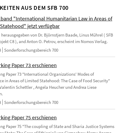
KEITEN AUS DEM SFB 700
and "International Humanitarian Law in Areas of
 Statehood" jetzt verfügbar
 herausgegeben von Dr. Björnstjern Baade, Linus Mührel ( SFB
rojekt C8 ), and Anton O. Petrov, erscheint im Nomos Verlag.
8
Sonderforschungsbereich 700
king Paper 73 erschienen
ng Paper 73 "International Organizations' Modes of
e in Areas of Limited Statehood: The Case of Food Security"
Valentin Schettler , Angela Heucher und Andrea Liese
n.
8
Sonderforschungsbereich 700
king Paper 75 erschienen
ng Paper 75 "The coupling of State and Sharia Justice Systems
lar State: The Case of Ethiopia" von Girmachew Alemu Aneme