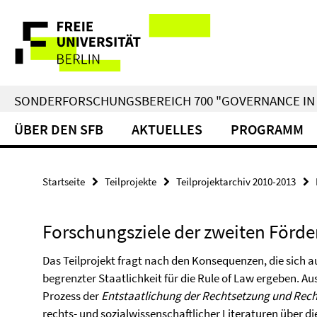
Springe
Service-
direkt
zu
Navigation
Inhalt
SONDERFORSCHUNGSBEREICH 700 "GOVERNANCE IN 
ÜBER DEN SFB
AKTUELLES
PROGRAMM
Startseite
Teilprojekte
Teilprojektarchiv 2010-2013
Forschungsziele der zweiten Förd
Das Teilprojekt fragt nach den Konsequenzen, die sich
begrenzter Staatlichkeit für die Rule of Law ergeben.
Prozess der
Entstaatlichung der Rechtsetzung und Rec
rechts- und sozialwissenschaftlicher Literaturen über di