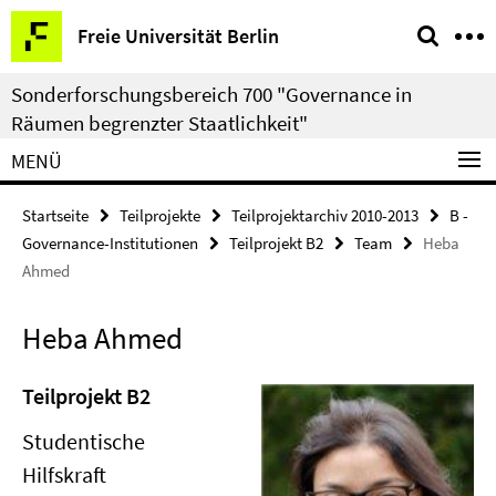
Springe
Service-
Freie Universität Berlin
direkt
Navigation
zu
Sonderforschungsbereich 700 "Governance in
Inhalt
Räumen begrenzter Staatlichkeit"
MENÜ
Startseite
Teilprojekte
Teilprojektarchiv 2010-2013
B -
Governance-Institutionen
Teilprojekt B2
Team
Heba
Ahmed
Heba Ahmed
Teilprojekt B2
Studentische
Hilfskraft