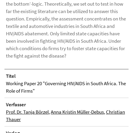
the bottom’-logic. Theoretically, we set out to test in how
far the existing literature can be utilized to answer this
question. Empirically, the assessment concentrates on the
textile and automotive industries in South Africa and
HIV/AIDS abatement. Only limited state capacities have
been involved in fighting HIV/AIDS in South Africa. Under
which conditions do firms try to foster state capacities for
the fight against the disease?
Titel
Working Paper 20 "Governing HIV/AIDS in South Africa. The
Role of Firms"
Verfasser
Prof. Dr. Tanja Börzel
,
Anna Kristin Müller-Debus
,
Christian
Thauer