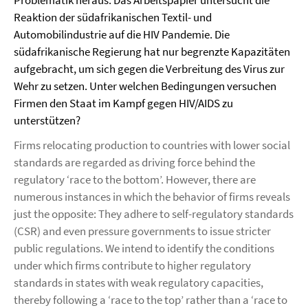
Problematik heraus. Das Arbeitspapier untersucht die
Reaktion der südafrikanischen Textil- und
Automobilindustrie auf die HIV Pandemie. Die
südafrikanische Regierung hat nur begrenzte Kapazitäten
aufgebracht, um sich gegen die Verbreitung des Virus zur
Wehr zu setzen. Unter welchen Bedingungen versuchen
Firmen den Staat im Kampf gegen HIV/AIDS zu
unterstützen?
Firms relocating production to countries with lower social
standards are regarded as driving force behind the
regulatory ‘race to the bottom’. However, there are
numerous instances in which the behavior of firms reveals
just the opposite: They adhere to self-regulatory standards
(CSR) and even pressure governments to issue stricter
public regulations. We intend to identify the conditions
under which firms contribute to higher regulatory
standards in states with weak regulatory capacities,
thereby following a ‘race to the top’ rather than a ‘race to