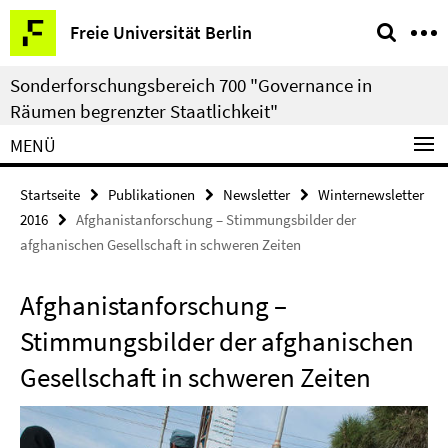
Springe
Service-
Freie Universität Berlin
direkt
Navigation
zu
Sonderforschungsbereich 700 "Governance in
Inhalt
Räumen begrenzter Staatlichkeit"
MENÜ
Startseite
Publikationen
Newsletter
Winternewsletter
2016
Afghanistanforschung – Stimmungsbilder der
afghanischen Gesellschaft in schweren Zeiten
Afghanistanforschung –
Stimmungsbilder der afghanischen
Gesellschaft in schweren Zeiten