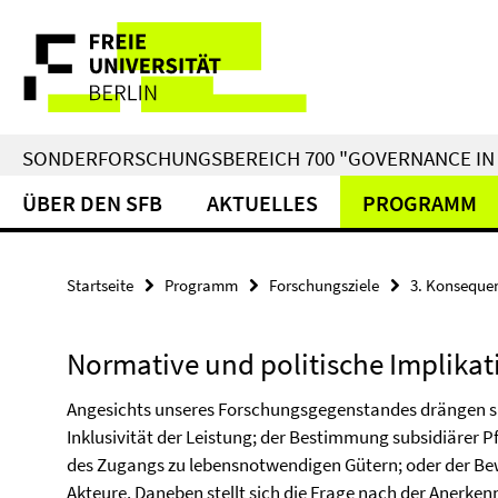
Springe
Service-
direkt
zu
Navigation
Inhalt
SONDERFORSCHUNGSBEREICH 700 "GOVERNANCE IN 
ÜBER DEN SFB
AKTUELLES
PROGRAMM
Startseite
Programm
Forschungsziele
3. Konseque
Normative und politische Implika
Angesichts unseres Forschungsgegenstandes drängen sic
Inklusivität der Leistung; der Bestimmung subsidiärer Pf
des Zugangs zu lebensnotwendigen Gütern; oder der B
Akteure. Daneben stellt sich die Frage nach der Anerke