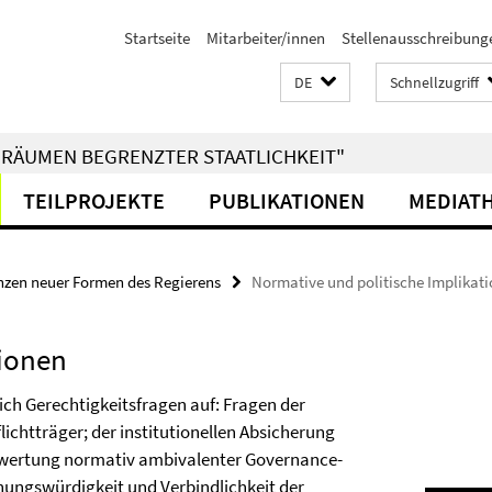
Startseite
Mitarbeiter/innen
Stellenausschreibung
DE
Schnellzugriff
RÄUMEN BEGRENZTER STAATLICHKEIT"
TEILPROJEKTE
PUBLIKATIONEN
MEDIAT
nzen neuer Formen des Regierens
Normative und politische Implikat
tionen
h Gerechtigkeitsfragen auf: Fragen der
lichtträger; der institutionellen Absicherung
ewertung normativ ambivalenter Governance-
nnungswürdigkeit und Verbindlichkeit der