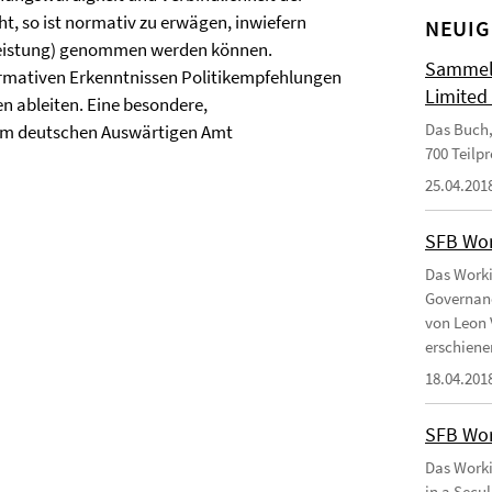
, so ist normativ zu erwägen, inwiefern
NEUIG
e-Leistung) genommen werden können.
Sammelb
ormativen Erkenntnissen Politikempfehlungen
Limited
n ableiten. Eine besondere,
Das Buch,
 dem deutschen Auswärtigen Amt
700 Teilp
25.04.201
SFB Wor
Das Worki
Governanc
von Leon 
erschiene
18.04.201
SFB Wor
Das Worki
in a Secu