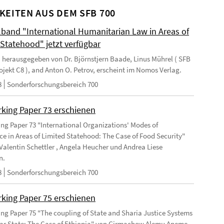
KEITEN AUS DEM SFB 700
and "International Humanitarian Law in Areas of
 Statehood" jetzt verfügbar
 herausgegeben von Dr. Björnstjern Baade, Linus Mührel ( SFB
rojekt C8 ), and Anton O. Petrov, erscheint im Nomos Verlag.
8
Sonderforschungsbereich 700
king Paper 73 erschienen
ng Paper 73 "International Organizations' Modes of
e in Areas of Limited Statehood: The Case of Food Security"
Valentin Schettler , Angela Heucher und Andrea Liese
n.
8
Sonderforschungsbereich 700
king Paper 75 erschienen
ng Paper 75 "The coupling of State and Sharia Justice Systems
lar State: The Case of Ethiopia" von Girmachew Alemu Aneme