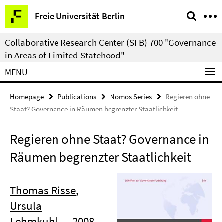
Springe
Service
Freie Universität Berlin
direkt
Navigation
zu
Collaborative Research Center (SFB) 700 "Governance
Inhalt
in Areas of Limited Statehood"
MENU
Homepage
Publications
Nomos Series
Regieren ohne
Staat? Governance in Räumen begrenzter Staatlichkeit
Regieren ohne Staat? Governance in
Räumen begrenzter Staatlichkeit
Thomas Risse
,
Ursula
Lehmkuhl
– 2008