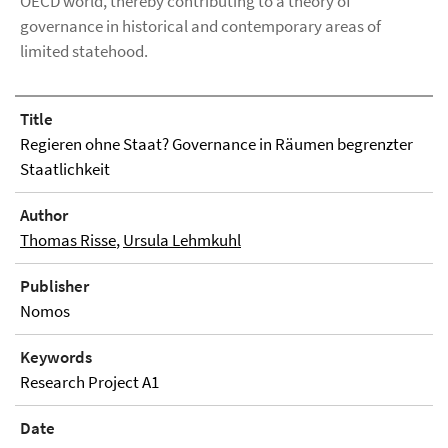
OECD world, thereby contributing to a theory of
governance in historical and contemporary areas of
limited statehood.
Title
Regieren ohne Staat? Governance in Räumen begrenzter
Staatlichkeit
Author
Thomas Risse
,
Ursula Lehmkuhl
Publisher
Nomos
Keywords
Research Project A1
Date