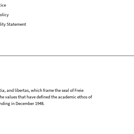
ice
olicy
lity Statement
tia, and libertas, which frame the seal of Freie
 the values that have defined the academic ethos of
ounding in December 1948.