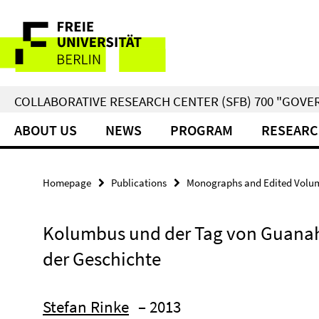
Springe
Service
direkt
zu
Navigation
Inhalt
COLLABORATIVE RESEARCH CENTER (SFB) 700 "GOVE
ABOUT US
NEWS
PROGRAM
RESEARC
Homepage
Publications
Monographs and Edited Volu
Kolumbus und der Tag von Guanah
der Geschichte
Stefan Rinke
– 2013