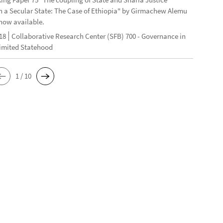
n a Secular State: The Case of Ethiopia" by Girmachew Alemu
now available.
18
Collaborative Research Center (SFB) 700 - Governance in
Limited Statehood
1 / 10