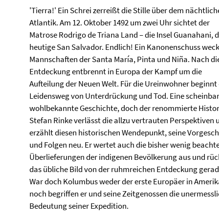
'Tierra!' Ein Schrei zerreißt die Stille über dem nächtlic
Atlantik. Am 12. Oktober 1492 um zwei Uhr sichtet der
Matrose Rodrigo de Triana Land – die Insel Guanahani, 
heutige San Salvador. Endlich! Ein Kanonenschuss weck
Mannschaften der Santa María, Pinta und Niña. Nach di
Entdeckung entbrennt in Europa der Kampf um die
Aufteilung der Neuen Welt. Für die Ureinwohner beginnt 
Leidensweg von Unterdrückung und Tod. Eine scheinba
wohlbekannte Geschichte, doch der renommierte Histor
Stefan Rinke verlässt die allzu vertrauten Perspektiven 
erzählt diesen historischen Wendepunkt, seine Vorgesch
und Folgen neu. Er wertet auch die bisher wenig beacht
Überlieferungen der indigenen Bevölkerung aus und rüc
das übliche Bild von der ruhmreichen Entdeckung gerad
War doch Kolumbus weder der erste Europäer in Amerik
noch begriffen er und seine Zeitgenossen die unermessl
Bedeutung seiner Expedition.