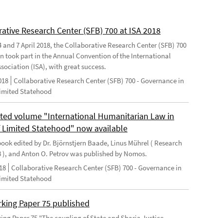
rative Research Center (SFB) 700 at ISA 2018
 and 7 April 2018, the Collaborative Research Center (SFB) 700
n took part in the Annual Convention of the International
sociation (ISA), with great success.
018
Collaborative Research Center (SFB) 700 - Governance in
Limited Statehood
ted volume "International Humanitarian Law in
f Limited Statehood" now available
ook edited by Dr. Björnstjern Baade, Linus Mührel ( Research
8 ), and Anton O. Petrov was published by Nomos.
18
Collaborative Research Center (SFB) 700 - Governance in
Limited Statehood
king Paper 75 published
ng Paper 75 "The coupling of State and Sharia Justice