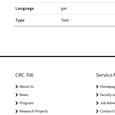
Language
ger
Type
Text
CRC 700
Service 
About Us
Homepa
News
Faculty a
Program
Job Adve
Research Projects
Contact 