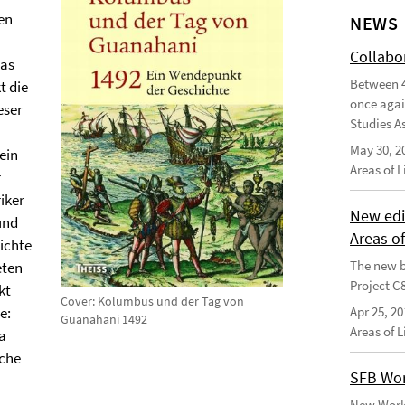
hen
NEWS
Collabo
das
Between 4
t die
once agai
eser
Studies As
May 30, 2
ein
Areas of 
r
iker
New edi
und
Areas o
ichte
The new b
eten
Project C
kt
Cover: Kolumbus und der Tag von
e:
Apr 25, 20
Guanahani 1492
Areas of 
a
iche
SFB Wor
New Worki