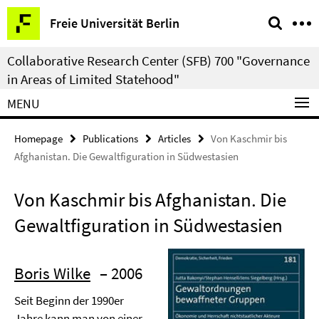
Springe
Service
Freie Universität Berlin
direkt
Navigation
zu
Collaborative Research Center (SFB) 700 "Governance
Inhalt
in Areas of Limited Statehood"
MENU
Homepage
Publications
Articles
Von Kaschmir bis
Afghanistan. Die Gewaltfiguration in Südwestasien
Von Kaschmir bis Afghanistan. Die
Gewaltfiguration in Südwestasien
Boris Wilke
– 2006
Seit Beginn der 1990er
Jahre kann man von einer