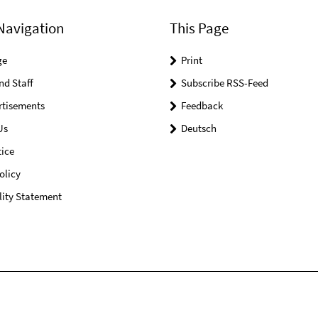
Navigation
This Page
ge
Print
nd Staff
Subscribe RSS-Feed
rtisements
Feedback
Us
Deutsch
ice
olicy
lity Statement