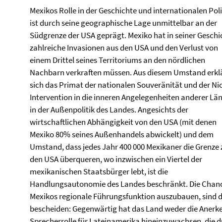
Mexikos Rolle in der Geschichte und internationalen Poli
ist durch seine geographische Lage unmittelbar an der
Südgrenze der USA geprägt. Mexiko hat in seiner Geschi
zahlreiche Invasionen aus den USA und den Verlust von
einem Drittel seines Territoriums an den nördlichen
Nachbarn verkraften müssen. Aus diesem Umstand erkl
sich das Primat der nationalen Souveränität und der Ni
Intervention in die inneren Angelegenheiten anderer Lä
in der Außenpolitik des Landes. Angesichts der
wirtschaftlichen Abhängigkeit von den USA (mit denen
Mexiko 80% seines Außenhandels abwickelt) und dem
Umstand, dass jedes Jahr 400 000 Mexikaner die Grenze 
den USA überqueren, wo inzwischen ein Viertel der
mexikanischen Staatsbürger lebt, ist die
Handlungsautonomie des Landes beschränkt. Die Chan
Mexikos regionale Führungsfunktion auszubauen, sind 
bescheiden: Gegenwärtig hat das Land weder die Anerke
Sprecherrolle für Lateinamerika hineinzuwachsen, die dur