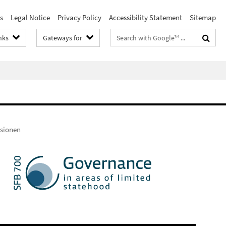
s
Legal Notice
Privacy Policy
Accessibility Statement
Sitemap
Search
nks
Gateways for
terms
usionen