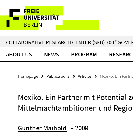
Springe
Service
direkt
zu
Navigation
Inhalt
COLLABORATIVE RESEARCH CENTER (SFB) 700 "GOVE
ABOUT US
NEWS
PROGRAM
RESEARC
Homepage
Publications
Articles
Mexiko. Ein Partn
Mexiko. Ein Partner mit Potential 
Mittelmachtambitionen und Regio
Günther Maihold
– 2009