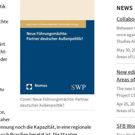
tik
NEWS
Collabo
chte
Between 4
once agai
Studies As
ärt
May 30, 2
cht-
Areas of 
nder
New edi
Areas o
The new b
zu
Project C
Cover: Neue Führungsmächte: Partner
Apr 25, 20
deutscher Außenpolitik?
Areas of 
ce,
daher
SFB Wor
nnung noch die Kapazität, in eine regionale
ch Brasilien besetzt ist. Die Staaten
New Worki