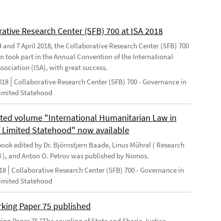
rative Research Center (SFB) 700 at ISA 2018
 and 7 April 2018, the Collaborative Research Center (SFB) 700
n took part in the Annual Convention of the International
sociation (ISA), with great success.
018
Collaborative Research Center (SFB) 700 - Governance in
Limited Statehood
ted volume "International Humanitarian Law in
f Limited Statehood" now available
ook edited by Dr. Björnstjern Baade, Linus Mührel ( Research
8 ), and Anton O. Petrov was published by Nomos.
18
Collaborative Research Center (SFB) 700 - Governance in
Limited Statehood
king Paper 75 published
ng Paper 75 "The coupling of State and Sharia Justice