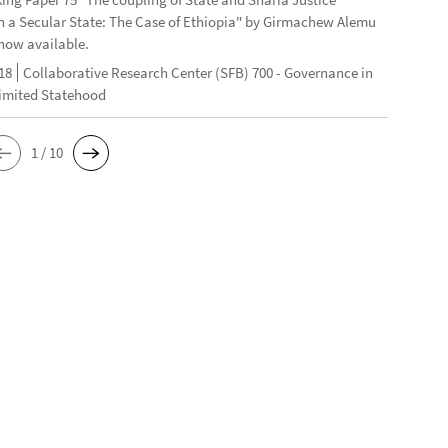
n a Secular State: The Case of Ethiopia" by Girmachew Alemu
now available.
18
Collaborative Research Center (SFB) 700 - Governance in
Limited Statehood
1 / 10