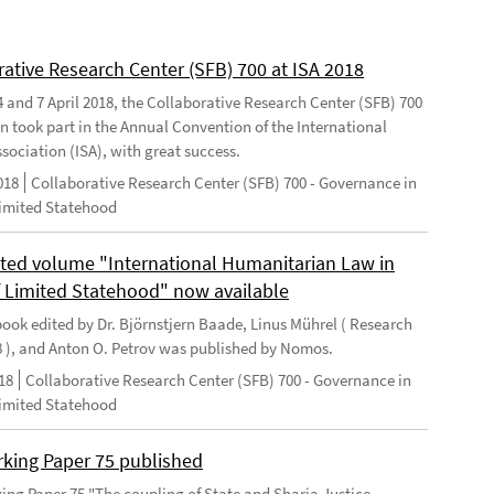
rative Research Center (SFB) 700 at ISA 2018
 and 7 April 2018, the Collaborative Research Center (SFB) 700
n took part in the Annual Convention of the International
sociation (ISA), with great success.
018
Collaborative Research Center (SFB) 700 - Governance in
Limited Statehood
ted volume "International Humanitarian Law in
f Limited Statehood" now available
ook edited by Dr. Björnstjern Baade, Linus Mührel ( Research
8 ), and Anton O. Petrov was published by Nomos.
18
Collaborative Research Center (SFB) 700 - Governance in
Limited Statehood
king Paper 75 published
ng Paper 75 "The coupling of State and Sharia Justice