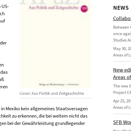
n US-
NEWS
ach
Collabo
auf
Between 4
once agai
Studies As
nder
May 30, 2
Areas of 
en
New edi
 das
Areas o
aß
The new b
eren
Project C
Cover: Aus Politik und Zeitgeschichte
Apr 25, 20
Areas of 
in Mexiko kein allgemeines Staatsversagen
chkeit zu erkennen, die bei weitem nicht das
SFB Wor
gen bei der Gewährleistung grundlegender
New Worki