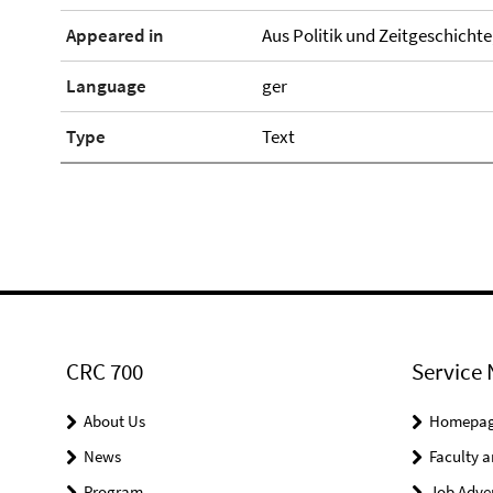
Appeared in
Aus Politik und Zeitgeschichte,
Language
ger
Type
Text
CRC 700
Service 
About Us
Homepa
News
Faculty a
Program
Job Adve