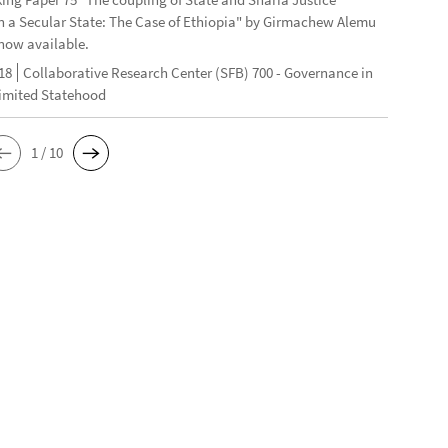
n a Secular State: The Case of Ethiopia" by Girmachew Alemu
now available.
18
Collaborative Research Center (SFB) 700 - Governance in
Limited Statehood
1 / 10