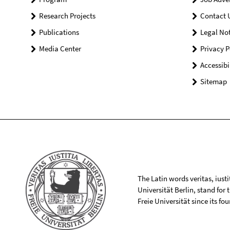
Research Projects
Contact 
Publications
Legal Not
Media Center
Privacy P
Accessibi
Sitemap
The Latin words veritas, iusti
Universität Berlin, stand for
Freie Universität since its f