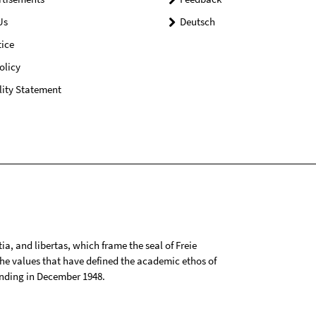
Us
Deutsch
ice
olicy
lity Statement
tia, and libertas, which frame the seal of Freie
 the values that have defined the academic ethos of
ounding in December 1948.