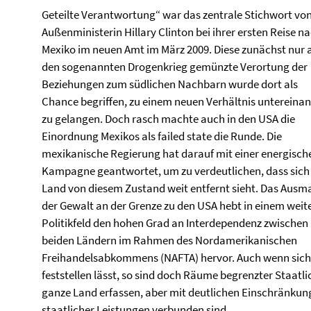
Geteilte Verantwortung“ war das zentrale Stichwort vo
Außenministerin Hillary Clinton bei ihrer ersten Reise n
Mexiko im neuen Amt im März 2009. Diese zunächst nur 
den sogenannten Drogenkrieg gemünzte Verortung der
Beziehungen zum südlichen Nachbarn wurde dort als
Chance begriffen, zu einem neuen Verhältnis untereina
zu gelangen. Doch rasch machte auch in den USA die
Einordnung Mexikos als failed state die Runde. Die
mexikanische Regierung hat darauf mit einer energisch
Kampagne geantwortet, um zu verdeutlichen, dass sich
Land von diesem Zustand weit entfernt sieht. Das Ausm
der Gewalt an der Grenze zu den USA hebt in einem weit
Politikfeld den hohen Grad an Interdependenz zwischen
beiden Ländern im Rahmen des Nordamerikanischen
Freihandelsabkommens (NAFTA) hervor. Auch wenn sich 
feststellen lässt, so sind doch Räume begrenzter Staatli
ganze Land erfassen, aber mit deutlichen Einschränkun
staatlicher Leistungen verbunden sind.