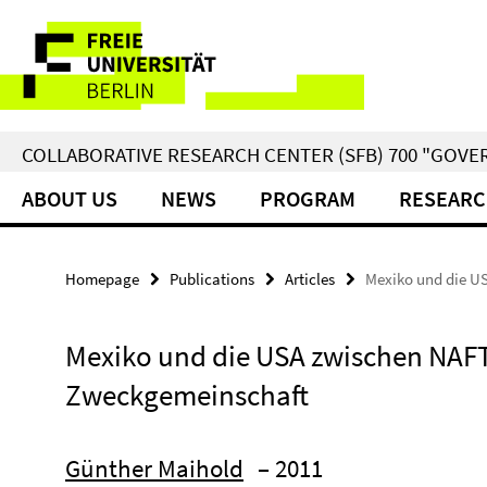
Springe
Service
direkt
zu
Navigation
Inhalt
COLLABORATIVE RESEARCH CENTER (SFB) 700 "GOVE
ABOUT US
NEWS
PROGRAM
RESEARC
Homepage
Publications
Articles
Mexiko und die U
Mexiko und die USA zwischen NAFT
Zweckgemeinschaft
Günther Maihold
– 2011