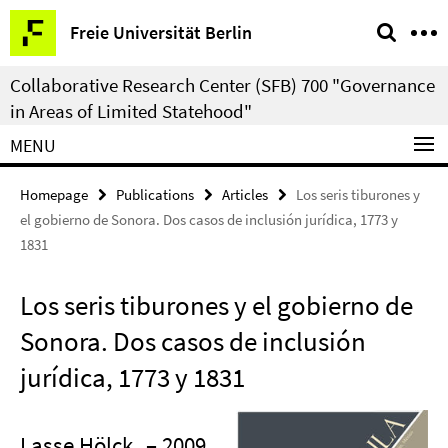
Springe
Service
Freie Universität Berlin
direkt
Navigation
zu
Collaborative Research Center (SFB) 700 "Governance
Inhalt
in Areas of Limited Statehood"
MENU
Homepage
Publications
Articles
Los seris tiburones y
el gobierno de Sonora. Dos casos de inclusión jurídica, 1773 y
1831
Los seris tiburones y el gobierno de
Sonora. Dos casos de inclusión
jurídica, 1773 y 1831
Lasse Hölck
– 2009