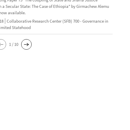
n a Secular State: The Case of Ethiopia" by Girmachew Alemu
now available.
18
Collaborative Research Center (SFB) 700 - Governance in
Limited Statehood
1 / 10