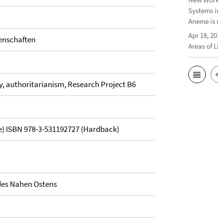
Systems i
Aneme is 
Apr 18, 20
senschaften
Areas of 
, authoritarianism, Research Project B6
e) ISBN 978-3-531192727 (Hardback)
 des Nahen Ostens