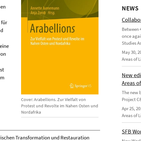
hen
NEWS
Collabo
 für
Between 4
nd
once agai
Studies As
eine
May 30, 2
von
Areas of 
st
New edi
om
Areas o
The new b
Project C
Cover: Arabellions. Zur Vielfalt von
Protest und Revolte im Nahen Osten und
Apr 25, 20
Nordafrika
Areas of 
SFB Wor
zwischen Transformation und Restauration
New Worki