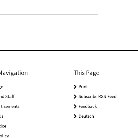
Navigation
This Page
ge
Print
nd Staff
Subscribe RSS-Feed
rtisements
Feedback
Us
Deutsch
ice
olicy