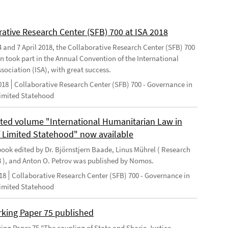
rative Research Center (SFB) 700 at ISA 2018
 and 7 April 2018, the Collaborative Research Center (SFB) 700
n took part in the Annual Convention of the International
sociation (ISA), with great success.
018
Collaborative Research Center (SFB) 700 - Governance in
Limited Statehood
ted volume "International Humanitarian Law in
f Limited Statehood" now available
ook edited by Dr. Björnstjern Baade, Linus Mührel ( Research
8 ), and Anton O. Petrov was published by Nomos.
18
Collaborative Research Center (SFB) 700 - Governance in
Limited Statehood
king Paper 75 published
ng Paper 75 "The coupling of State and Sharia Justice