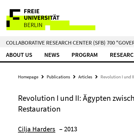
Springe
Service
direkt
zu
Navigation
Inhalt
COLLABORATIVE RESEARCH CENTER (SFB) 700 "GOVE
ABOUT US
NEWS
PROGRAM
RESEARC
Homepage
Publications
Articles
Revolution I und 
Revolution I und II: Ägypten zwis
Restauration
Cilja Harders
– 2013