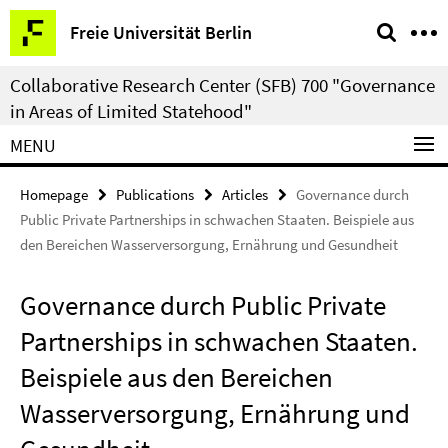
Springe
Service
Freie Universität Berlin
direkt
Navigation
zu
Collaborative Research Center (SFB) 700 "Governance
Inhalt
in Areas of Limited Statehood"
MENU
Homepage
Publications
Articles
Governance durch
Public Private Partnerships in schwachen Staaten. Beispiele aus
den Bereichen Wasserversorgung, Ernährung und Gesundheit
Governance durch Public Private
Partnerships in schwachen Staaten.
Beispiele aus den Bereichen
Wasserversorgung, Ernährung und