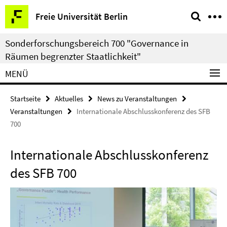
Springe
Service-
Freie Universität Berlin
direkt
Navigation
zu
Sonderforschungsbereich 700 "Governance in
Inhalt
Räumen begrenzter Staatlichkeit"
MENÜ
Startseite
Aktuelles
News zu Veranstaltungen
Veranstaltungen
Internationale Abschlusskonferenz des SFB
700
Internationale Abschlusskonferenz
des SFB 700