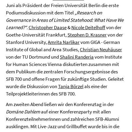
Juni als Präsident der Freien Universität Berlin die erste
Podiumsdiskussion mit dem Titel
„
Research on
Governance in Areas of Limited Statehood: What Have We
Learned?“.
Christopher Daase
&
Nicole Deitelhoff
von der
Goethe-Universität Frankfurt,
Stephen D. Krasner
von der
Stanford University,
Amrita Narlikar
vom GIGA - German
Institute of Global and Area Studies,
Christian Neuhäuser
von der TU Dortmund und
Shalini Randeria
vom Institute
for Human Sciences Vienna diskutierten zusammen mit
dem Publikum die zentralen Forschungsergebnisse des
SFB 700 und offene Fragen für zukünftige Studien. Geleitet
wurde die Diskussion von
Tanja Börzel
als eine der
Teilprojektleiterinnen des SFB 700.
Am zweiten Abend ließen wir den Konferenztag in der
Domäne Dahlem
auf einer Konferenzparty mit allen
KonferenzteilnehmerInnen und zahlreichen SFB-Alumni
ausklingen. Mit Live-Jazz und Grillbuffet wurde bis in die