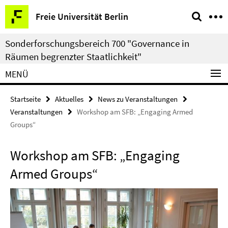
Springe
Service-
Freie Universität Berlin
direkt
Navigation
zu
Sonderforschungsbereich 700 "Governance in
Inhalt
Räumen begrenzter Staatlichkeit"
MENÜ
Startseite
Aktuelles
News zu Veranstaltungen
Veranstaltungen
Workshop am SFB: „Engaging Armed
Groups“
Workshop am SFB: „Engaging
Armed Groups“