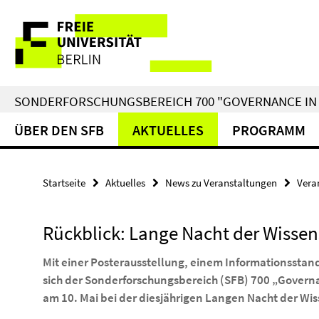
Springe
Service-
direkt
zu
Navigation
Inhalt
SONDERFORSCHUNGSBEREICH 700 "GOVERNANCE IN 
ÜBER DEN SFB
AKTUELLES
PROGRAMM
Startseite
Aktuelles
News zu Veranstaltungen
Vera
Rückblick: Lange Nacht der Wissen
Mit einer Posterausstellung, einem Informationsstan
sich der Sonderforschungsbereich (SFB) 700 „Govern
am 10. Mai bei der diesjährigen Langen Nacht der Wis