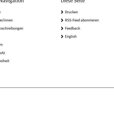
Navigation
Diese Seite
e
Drucken
er/innen
RSS-Feed abonnieren
usschreibungen
Feedback
English
um
utz
reiheit