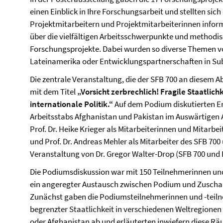
einen Einblick in Ihre Forschungsarbeit und stellten sich
Projektmitarbeitern und Projektmitarbeiterinnen infor
über die vielfältigen Arbeitsschwerpunkte und method
Forschungsprojekte. Dabei wurden so diverse Themen vor
Lateinamerika oder Entwicklungspartnerschaften in Sub
Die zentrale Veranstaltung, die der SFB 700 an diesem 
mit dem Titel
„
Vorsicht zerbrechlich! Fragile Staatlich
internationale Politik.“
Auf dem Podium diskutierten Eri
Arbeitsstabs Afghanistan und Pakistan im Auswärtigen A
Prof. Dr. Heike Krieger als Mitarbeiterinnen und Mitarbei
und Prof. Dr. Andreas Mehler als Mitarbeiter des SFB 700
Veranstaltung von Dr. Gregor Walter-Drop (SFB 700 und Fr
Die Podiumsdiskussion war mit 150 Teilnehmerinnen und
ein angeregter Austausch zwischen Podium und Zuscha
Zunächst gaben die Podiumsteilnehmerinnen und -teil
begrenzter Staatlichkeit in verschiedenen Weltregionen
oder Afghanistan ab und erläuterten inwiefern diese Rä