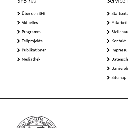
SFB 700
Service-
Über den SFB
Startseit
Aktuelles
Mitarbeit
Programm
Stellena
Teilprojekte
Kontakt
Publikationen
Impress
Mediathek
Datensch
Barrieref
Sitemap