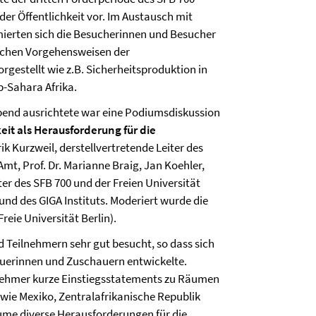
 der Öffentlichkeit vor. Im Austausch mit
mierten sich die Besucherinnen und Besucher
ischen Vorgehensweisen der
gestellt wie z.B. Sicherheitsproduktion in
-Sahara Afrika.
Abend ausrichtete war eine Podiumsdiskussion
keit als Herausforderung für die
k Kurzweil, derstellvertretende Leiter des
mt, Prof. Dr. Marianne Braig, Jan Koehler,
ter des SFB 700 und der Freien Universität
 und des GIGA Instituts. Moderiert wurde die
eie Universität Berlin).
 Teilnehmern sehr gut besucht, so dass sich
uerinnen und Zuschauern entwickelte.
nehmer kurze Einstiegsstatements zu Räumen
 wie Mexiko, Zentralafrikanische Republik
ume diverse Herausforderungen für die