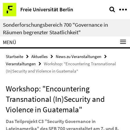
Springe
Service-
Freie Universität Berlin
direkt
Navigation
zu
Sonderforschungsbereich 700 "Governance in
Inhalt
Räumen begrenzter Staatlichkeit"
MENÜ
Startseite
Aktuelles
News zu Veranstaltungen
Veranstaltungen
Workshop: "Encountering Transnational
(In)Security and Violence in Guatemala"
Workshop: "Encountering
Transnational (In)Security and
Violence in Guatemala"
Das Teilprojekt C3 "Security Governance in
Lateinamerika" des SFB 700 veranstaltet am 7. und 8.