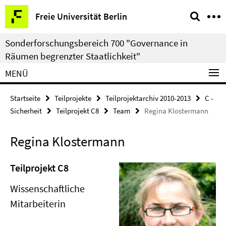
Springe
Service-
Freie Universität Berlin
direkt
Navigation
zu
Sonderforschungsbereich 700 "Governance in
Inhalt
Räumen begrenzter Staatlichkeit"
MENÜ
Startseite
Teilprojekte
Teilprojektarchiv 2010-2013
C -
Sicherheit
Teilprojekt C8
Team
Regina Klostermann
Regina Klostermann
Teilprojekt C8
Wissenschaftliche
Mitarbeiterin