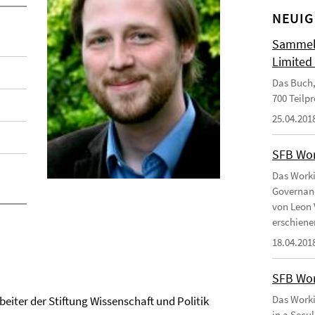
NEUIG
Sammelb
Limited
Das Buch,
700 Teilp
25.04.201
SFB Wor
Das Worki
Governanc
von Leon 
erschiene
18.04.201
SFB Wor
Das Worki
eiter der Stiftung Wissenschaft und Politik
in a Secu