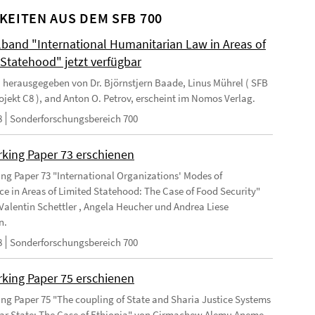
KEITEN AUS DEM SFB 700
and "International Humanitarian Law in Areas of
 Statehood" jetzt verfügbar
 herausgegeben von Dr. Björnstjern Baade, Linus Mührel ( SFB
rojekt C8 ), and Anton O. Petrov, erscheint im Nomos Verlag.
8
Sonderforschungsbereich 700
king Paper 73 erschienen
ng Paper 73 "International Organizations' Modes of
e in Areas of Limited Statehood: The Case of Food Security"
Valentin Schettler , Angela Heucher und Andrea Liese
n.
8
Sonderforschungsbereich 700
king Paper 75 erschienen
ng Paper 75 "The coupling of State and Sharia Justice Systems
lar State: The Case of Ethiopia" von Girmachew Alemu Aneme