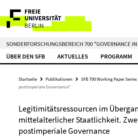
Springe
Service-
direkt
zu
Navigation
Inhalt
SONDERFORSCHUNGSBEREICH 700 "GOVERNANCE IN 
ÜBER DEN SFB
AKTUELLES
PROGRAMM
Startseite
Publikationen
SFB 700 Working Paper Series
postimperiale Governance"
Legitimitätsressourcen im Übergan
mittelalterlicher Staatlichkeit. Zw
postimperiale Governance