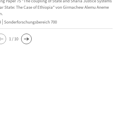
ng Paper 75 "The coupling of State and Sharia Justice Systems
lar State: The Case of Ethiopia" von Girmachew Alemu Aneme
n.
8
Sonderforschungsbereich 700
1 / 10