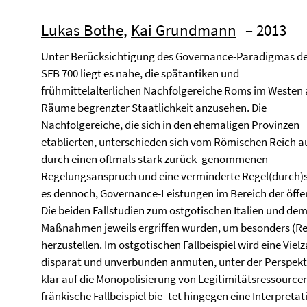
Lukas Bothe
,
Kai Grundmann
– 2013
Unter Berücksichtigung des Governance-Paradigmas d
SFB 700 liegt es nahe, die spätantiken und
frühmittelalterlichen Nachfolgereiche Roms im Westen 
Räume begrenzter Staatlichkeit anzusehen. Die
Nachfolgereiche, die sich in den ehemaligen Provinzen
etablierten, unterschieden sich vom Römischen Reich 
durch einen oftmals stark zurück- genommenen
Regelungsanspruch und eine verminderte Regel(durch)se
es dennoch, Governance-Leistungen im Bereich der öffen
Die beiden Fallstudien zum ostgotischen Italien und dem
Maßnahmen jeweils ergriffen wurden, um besonders (Rec
herzustellen. Im ostgotischen Fallbeispiel wird eine Vi
disparat und unverbunden anmuten, unter der Perspekt
klar auf die Monopolisierung von Legitimitätsressource
fränkische Fallbeispiel bie- tet hingegen eine Interpret