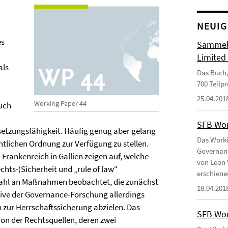
NEUIG
es
Sammelb
Limited
als
Das Buch,
700 Teilp
25.04.201
Working Paper 44
auch
SFB Wor
tzungsfähigkeit. Häufig genug aber gelang
Das Worki
tlichen Ordnung zur Verfügung zu stellen.
Governanc
 Frankenreich in Gallien zeigen auf, welche
von Leon 
hts-)Sicherheit und „rule of law“
erschiene
elzahl an Maßnahmen beobachtet, die zunächst
18.04.201
ive der Governance-Forschung allerdings
n zur Herrschaftssicherung abzielen. Das
SFB Wor
ation der Rechtsquellen, deren zwei