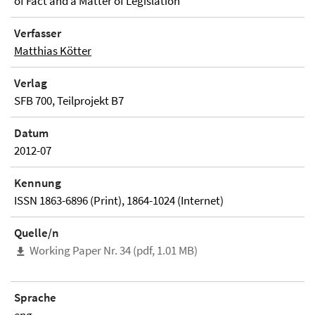
of Fact and a Matter of Legislation"
Verfasser
Matthias Kötter
Verlag
SFB 700, Teilprojekt B7
Datum
2012-07
Kennung
ISSN 1863-6896 (Print), 1864-1024 (Internet)
Quelle/n
Working Paper Nr. 34 (pdf, 1.01 MB)
Sprache