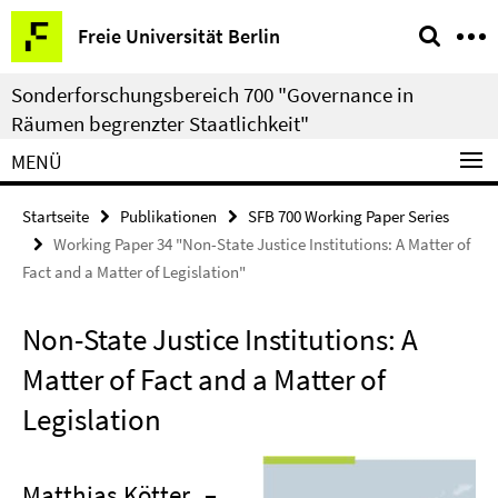
Springe
Service-
Freie Universität Berlin
direkt
Navigation
zu
Sonderforschungsbereich 700 "Governance in
Inhalt
Räumen begrenzter Staatlichkeit"
MENÜ
Startseite
Publikationen
SFB 700 Working Paper Series
Working Paper 34 "Non-State Justice Institutions: A Matter of
Fact and a Matter of Legislation"
Non-State Justice Institutions: A
Matter of Fact and a Matter of
Legislation
Matthias Kötter
–