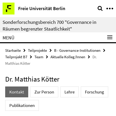
Springe
Service-
Freie Universität Berlin
direkt
Navigation
zu
Sonderforschungsbereich 700 "Governance in
Inhalt
Räumen begrenzter Staatlichkeit"
MENÜ
Startseite
Teilprojekte
B - Governance-Institutionen
Teilprojekt B7
Team
Aktuelle Kolleg/Innen
Dr.
Matthias Kötter
Dr. Matthias Kötter
Kontakt
Zur Person
Lehre
Forschung
Publikationen