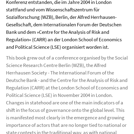
Konferenz entstanden, die im Jahre 2004 in London
stattfand und vom Wissenschaftszentrum für
Sozialforschung (WZB), Berlin, der Alfred Herrhausen-
Gesellschaft, dem Internationalen Forum der Deutschen
Bank und dem »Centre for the Analysis of Risk and
Regulation« (CARR) an der London School of Economics
and Political Science (LSE) organisiert worden ist.
This book grew out of a conference organised by the Social
Science Research Centre Berlin (WZB), the Alfred
Herrhausen Society - The International Forum of the
Deutsche Bank - and the Centre for the Analysis of Risk and
Regulation (CARR) at the London School of Economics and
Political Science (LSE) in November 2004 in London.
Changes in statehood are one of the main indicators of a
shift in the focus of governance onto the global level. This
is manifested most clearly in the emergence and growing
importance of actors that are no longer tied to national or
state contexts in the traditional way, as with national