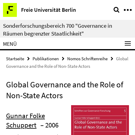
Springe
Service-
Freie Universität Berlin
direkt
Navigation
zu
Sonderforschungsbereich 700 "Governance in
Inhalt
Räumen begrenzter Staatlichkeit"
MENÜ
Startseite
Publikationen
Nomos Schriftenreihe
Global
Governance and the Role of Non-State Actors
Global Governance and the Role of
Non-State Actors
Gunnar Folke
Schuppert
– 2006