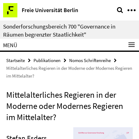
Springe
Service-
Freie Universität Berlin
direkt
Navigation
zu
Sonderforschungsbereich 700 "Governance in
Inhalt
Räumen begrenzter Staatlichkeit"
MENÜ
Startseite
Publikationen
Nomos Schriftenreihe
Mittelalterliches Regieren in der Moderne oder Modernes Regieren
im Mittelalter?
Mittelalterliches Regieren in der
Moderne oder Modernes Regieren
im Mittelalter?
Stefan Esders
,