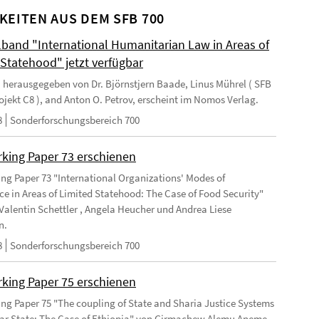
KEITEN AUS DEM SFB 700
and "International Humanitarian Law in Areas of
 Statehood" jetzt verfügbar
 herausgegeben von Dr. Björnstjern Baade, Linus Mührel ( SFB
rojekt C8 ), and Anton O. Petrov, erscheint im Nomos Verlag.
8
Sonderforschungsbereich 700
king Paper 73 erschienen
ng Paper 73 "International Organizations' Modes of
e in Areas of Limited Statehood: The Case of Food Security"
Valentin Schettler , Angela Heucher und Andrea Liese
n.
8
Sonderforschungsbereich 700
king Paper 75 erschienen
ng Paper 75 "The coupling of State and Sharia Justice Systems
lar State: The Case of Ethiopia" von Girmachew Alemu Aneme