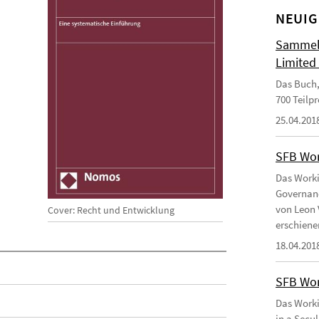
NEUIG
Sammelb
Limited
Das Buch,
700 Teilp
25.04.201
SFB Wor
Das Worki
Governanc
von Leon 
Cover: Recht und Entwicklung
erschiene
18.04.201
SFB Wor
Das Worki
in a Secu