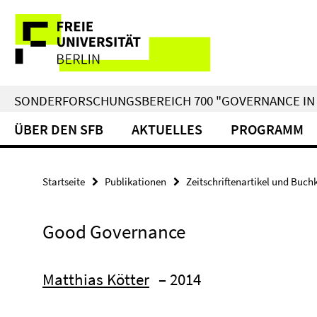
Springe
Service-
direkt
zu
Navigation
Inhalt
SONDERFORSCHUNGSBEREICH 700 "GOVERNANCE IN 
ÜBER DEN SFB
AKTUELLES
PROGRAMM
Startseite
Publikationen
Zeitschriftenartikel und Buch
Good Governance
Matthias Kötter
– 2014