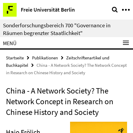
Springe
Service-
Freie Universität Berlin
direkt
Navigation
zu
Sonderforschungsbereich 700 "Governance in
Inhalt
Räumen begrenzter Staatlichkeit"
MENÜ
Startseite
Publikationen
Zeitschriftenartikel und
Buchkapitel
China - A Network Society? The Network Concept
in Research on Chinese History and Society
China - A Network Society? The
Network Concept in Research on
Chinese History and Society
Hajo Frölich
,