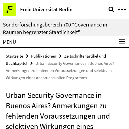
Springe
Service-
Freie Universität Berlin
direkt
Navigation
zu
Sonderforschungsbereich 700 "Governance in
Inhalt
Räumen begrenzter Staatlichkeit"
MENÜ
Startseite
Publikationen
Zeitschriftenartikel und
Buchkapitel
Urban Security Governance in Buenos Aires?
Anmerkungen zu fehlenden Voraussetzungen und selektiven
Wirkungen eines anspruchsvollen Programms
Urban Security Governance in
Buenos Aires? Anmerkungen zu
fehlenden Voraussetzungen und
selektiven Wirkungen eines