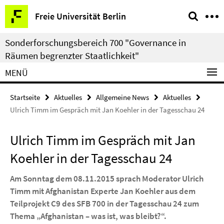
Springe
Service-
Freie Universität Berlin
direkt
Navigation
zu
Sonderforschungsbereich 700 "Governance in
Inhalt
Räumen begrenzter Staatlichkeit"
MENÜ
Startseite
Aktuelles
Allgemeine News
Aktuelles
Ulrich Timm im Gespräch mit Jan Koehler in der Tagesschau 24
Ulrich Timm im Gespräch mit Jan
Koehler in der Tagesschau 24
Am Sonntag dem 08.11.2015 sprach Moderator Ulrich
Timm mit Afghanistan Experte Jan Koehler aus dem
Teilprojekt C9 des SFB 700 in der Tagesschau 24 zum
Thema „Afghanistan – was ist, was bleibt?“.