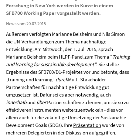
Forschung in New York
werden in Kürze in einem
SFB700
Working Paper vorgestellt werden.
News vom 20.07.2015
Außerdem verfolgten Marianne Beisheim und Nils Simon
die
UN-
Verhandlungen
zum Thema nachhaltige
Entwicklung
. Am Mittwoch, den 1. Juli
2015,
sprach
Marianne Beisheim
bei
m
HLPF
-Panel
zum Thema “
Training
and learning for sustainable development
”
.
Sie
stellte
Ergebnisse des
SFB700/
D1-Projektes vor und betonte
, dass
„training und learning“
durch
Multi-Stakeholder
Partnerschaften
für nachhaltige Entwicklung gut
umzusetzen ist. Dafür sei es aber notwendig, auch
innerhalb
und
über
Partnerschaften
zu lernen, um sie
so
zu
effektiveren
Instrumenten weiterzuentwickeln - dies vor
allem auch für die zukünftige
Umsetzung der Sustainable
Development Goals
(SDGs)
.
Ihre
Präsentation
wurde von
mehreren Delegierten in der Diskussion aufgegriffen.