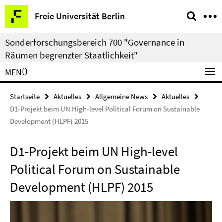
Springe
Service-
Freie Universität Berlin
direkt
Navigation
zu
Sonderforschungsbereich 700 "Governance in
Inhalt
Räumen begrenzter Staatlichkeit"
MENÜ
Startseite
Aktuelles
Allgemeine News
Aktuelles
D1-Projekt beim UN High-level Political Forum on Sustainable
Development (HLPF) 2015
D1-Projekt beim UN High-level
Political Forum on Sustainable
Development (HLPF) 2015