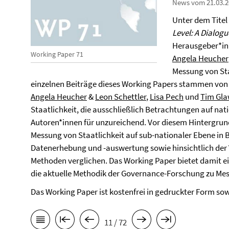
News vom 21.03.2
Unter dem Titel
Level: A Dialo
Herausgeber*in
Working Paper 71
Angela Heucher
Messung von Sta
einzelnen Beiträge dieses Working Papers stammen vo
Angela Heucher
&
Leon Schettler
,
Lisa Pech
und
Tim Gla
Staatlichkeit, die ausschließlich Betrachtungen auf nat
Autoren*innen für unzureichend. Vor diesem Hintergrun
Messung von Staatlichkeit auf sub-nationaler Ebene in
Datenerhebung und -auswertung sowie hinsichtlich der V
Methoden verglichen. Das Working Paper bietet damit ei
die aktuelle Methodik der Governance-Forschung zu Mes
Das Working Paper ist kostenfrei in gedruckter Form sow
11 / 72