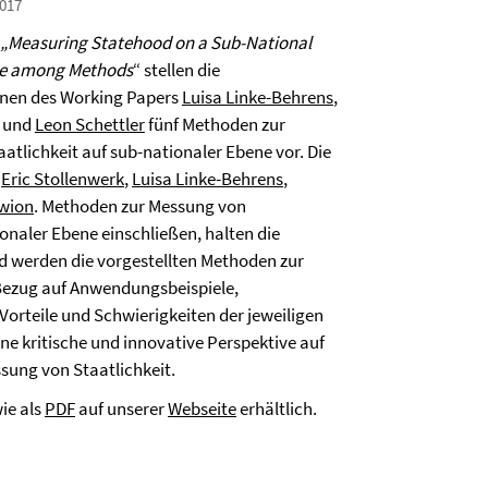
017
„Measuring Statehood on a Sub-National
gue among Methods
“ stellen die
nen des Working Papers
Luisa Linke-Behrens
,
und
Leon Schettler
fünf Methoden zur
atlichkeit auf sub-nationaler Ebene vor. Die
n
Eric Stollenwerk
,
Luisa Linke-Behrens
,
wion
. Methoden zur Messung von
ionaler Ebene einschließen, halten die
d werden die vorgestellten Methoden zur
 Bezug auf Anwendungsbeispiele,
orteile und Schwierigkeiten der jeweiligen
ne kritische und innovative Perspektive auf
sung von Staatlichkeit.
ie als
PDF
auf unserer
Webseite
erhältlich.