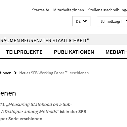
Startseite
Mitarbeiter/innen
Stellenausschreibung
DE
Schnellzugriff
RÄUMEN BEGRENZTER STAATLICHKEIT"
TEILPROJEKTE
PUBLIKATIONEN
MEDIAT
tionen
Neues SFB Working Paper 71 erschienen
ienen
 71
„Measuring Statehood on a Sub-
: A Dialogue among Methods
“ ist in der SFB
per Serie erschienen