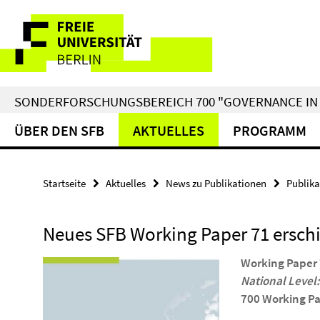
Springe
Service-
direkt
zu
Navigation
Inhalt
SONDERFORSCHUNGSBEREICH 700 "GOVERNANCE IN 
ÜBER DEN SFB
AKTUELLES
PROGRAMM
Startseite
Aktuelles
News zu Publikationen
Publika
Neues SFB Working Paper 71 ersch
Working Paper
National Level
700 Working Pa