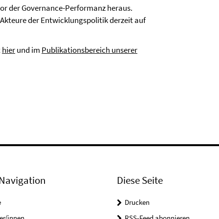
ktor der Governance-Performanz heraus.
 Akteure der Entwicklungspolitik derzeit auf
t
hier
und im
Publikationsbereich unserer
Navigation
Diese Seite
e
Drucken
er/innen
RSS-Feed abonnieren