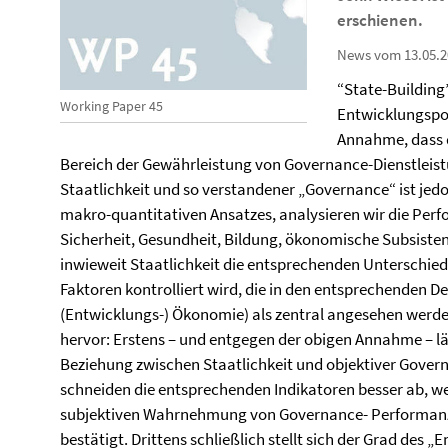
erschienen.
News vom 13.05.2
“State-Building”
Working Paper 45
Entwicklungspol
Annahme, dass 
Bereich der Gewährleistung von Governance-Dienstleis
Staatlichkeit und so verstandener „Governance“ ist jedoc
makro-quantitativen Ansatzes, analysieren wir die Perf
Sicherheit, Gesundheit, Bildung, ökonomische Subsisten
inwieweit Staatlichkeit die entsprechenden Unterschied
Faktoren kontrolliert wird, die in den entsprechenden De
(Entwicklungs-) Ökonomie) als zentral angesehen werde
hervor: Erstens – und entgegen der obigen Annahme – läs
Beziehung zwischen Staatlichkeit und objektiver Gover
schneiden die entsprechenden Indikatoren besser ab,
subjektiven Wahrnehmung von Governance- Performanz 
bestätigt. Drittens schließlich stellt sich der Grad de