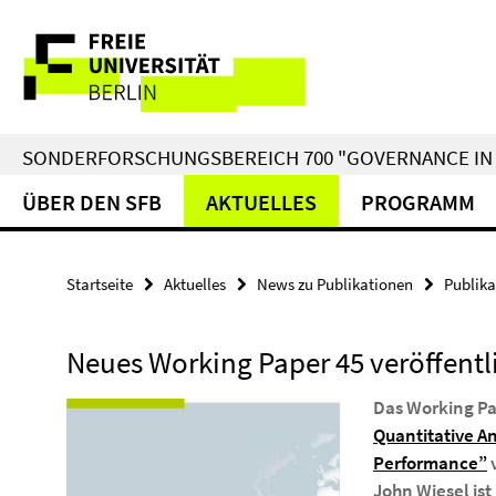
Springe
Service-
direkt
zu
Navigation
Inhalt
SONDERFORSCHUNGSBEREICH 700 "GOVERNANCE IN 
ÜBER DEN SFB
AKTUELLES
PROGRAMM
Startseite
Aktuelles
News zu Publikationen
Publika
Neues Working Paper 45 veröffentl
Das Working P
Quantitative A
Performance”
v
John Wiesel ist