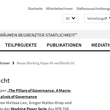
Startseite
Mitarbeiter/innen
Stellenausschreibung
DE
Schnellzugriff
RÄUMEN BEGRENZTER STAATLICHKEIT"
TEILPROJEKTE
PUBLIKATIONEN
MEDIAT
tionen
Neues Working Paper 45 veröffentlicht
icht
aper
„The Pillars of Governance. A Macro-
nalysis of Governance
on Melissa Lee, Gregor Walter-Drop und
 in der
Working Paper Serie
des SFB 700