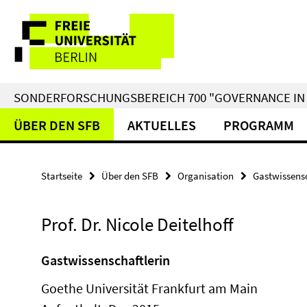
Springe
Service-
direkt
zu
Navigation
Inhalt
SONDERFORSCHUNGSBEREICH 700 "GOVERNANCE IN 
ÜBER DEN SFB
AKTUELLES
PROGRAMM
Startseite
Über den SFB
Organisation
Gastwissensc
Prof. Dr. Nicole Deitelhoff
Gastwissenschaftlerin
Goethe Universität Frankfurt am Main