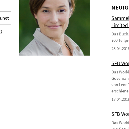
NEUIG
s.net
Sammelb
Limited
ät
Das Buch,
700 Teilp
25.04.201
SFB Wor
Das Worki
Governanc
von Leon 
erschiene
18.04.201
SFB Wor
Das Worki
in a Secu