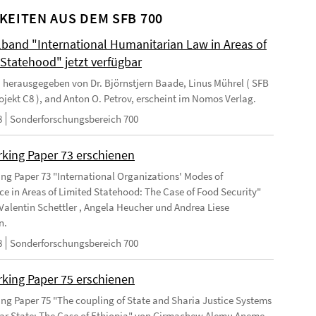
KEITEN AUS DEM SFB 700
and "International Humanitarian Law in Areas of
 Statehood" jetzt verfügbar
 herausgegeben von Dr. Björnstjern Baade, Linus Mührel ( SFB
rojekt C8 ), and Anton O. Petrov, erscheint im Nomos Verlag.
8
Sonderforschungsbereich 700
king Paper 73 erschienen
ng Paper 73 "International Organizations' Modes of
e in Areas of Limited Statehood: The Case of Food Security"
Valentin Schettler , Angela Heucher und Andrea Liese
n.
8
Sonderforschungsbereich 700
king Paper 75 erschienen
ng Paper 75 "The coupling of State and Sharia Justice Systems
lar State: The Case of Ethiopia" von Girmachew Alemu Aneme