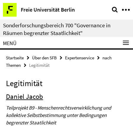
Springe
Service-
Freie Universität Berlin
direkt
Navigation
zu
Sonderforschungsbereich 700 "Governance in
Inhalt
Räumen begrenzter Staatlichkeit"
MENÜ
Startseite
Über den SFB
Expertenservice
nach
Themen
Legitimität
Legitimität
Daniel Jacob
Teilprojekt B9 - Menschenrechtsverwirklichung und
kollektive Selbstbestimmung unter Bedingungen
begrenzter Staatlichkeit